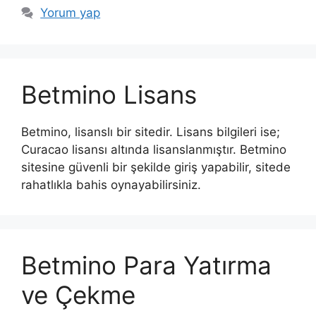
Yorum yap
Betmino Lisans
Betmino, lisanslı bir sitedir. Lisans bilgileri ise;
Curacao lisansı altında lisanslanmıştır. Betmino
sitesine güvenli bir şekilde giriş yapabilir, sitede
rahatlıkla bahis oynayabilirsiniz.
Betmino Para Yatırma
ve Çekme