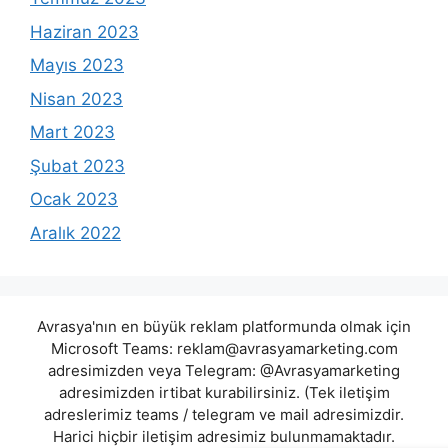
Haziran 2023
Mayıs 2023
Nisan 2023
Mart 2023
Şubat 2023
Ocak 2023
Aralık 2022
Avrasya'nın en büyük reklam platformunda olmak için
Microsoft Teams:
reklam@avrasyamarketing.com
adresimizden veya Telegram: @Avrasyamarketing
adresimizden irtibat kurabilirsiniz. (Tek iletişim
adreslerimiz teams / telegram ve mail adresimizdir.
Harici hiçbir iletişim adresimiz bulunmamaktadır.