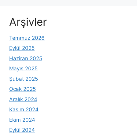
Arşivler
Temmuz 2026
Eylül 2025
Haziran 2025
Mayıs 2025
Şubat 2025
Ocak 2025
Aralık 2024
Kasım 2024
Ekim 2024
Eylül 2024