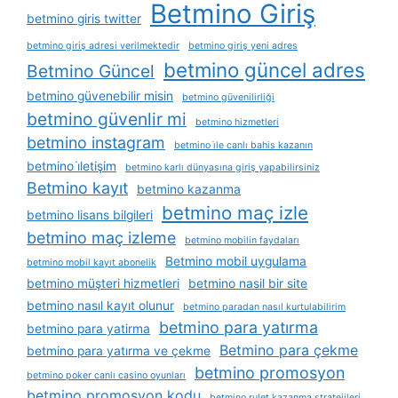
Betmino Giriş
betmino giris twitter
betmino giriş adresi verilmektedir
betmino giriş yeni adres
betmino güncel adres
Betmino Güncel
betmino güvenebilir misin
betmino güvenilirliği
betmino güvenlir mi
betmino hizmetleri
betmino instagram
betmino i̇le canlı bahis kazanın
betmino i̇letişim
betmino karlı dünyasına giriş yapabilirsiniz
Betmino kayıt
betmino kazanma
betmino maç izle
betmino lisans bilgileri
betmino maç izleme
betmino mobilin faydaları
Betmino mobil uygulama
betmino mobil kayıt abonelik
betmino müşteri hizmetleri
betmino nasil bir site
betmino nasıl kayıt olunur
betmino paradan nasıl kurtulabilirim
betmino para yatırma
betmino para yatirma
Betmino para çekme
betmino para yatırma ve çekme
betmino promosyon
betmino poker canlı casino oyunları
betmino promosyon kodu
betmino rulet kazanma stratejileri