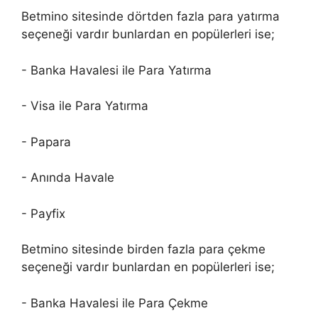
Betmino sitesinde dörtden fazla para yatırma
seçeneği vardır bunlardan en popülerleri ise;
- Banka Havalesi ile Para Yatırma
- Visa ile Para Yatırma
- Papara
- Anında Havale
- Payfix
Betmino sitesinde birden fazla para çekme
seçeneği vardır bunlardan en popülerleri ise;
- Banka Havalesi ile Para Çekme