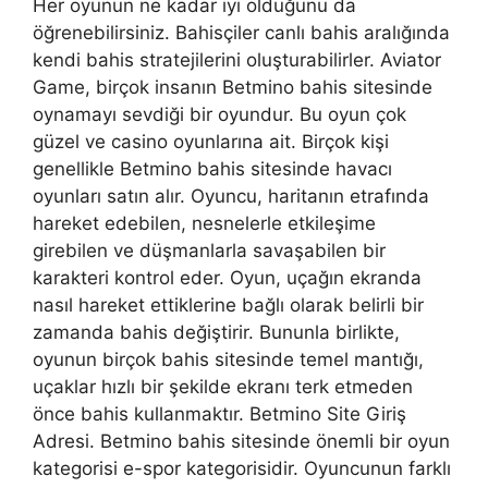
Her oyunun ne kadar iyi olduğunu da
öğrenebilirsiniz. Bahisçiler canlı bahis aralığında
kendi bahis stratejilerini oluşturabilirler. Aviator
Game, birçok insanın Betmino bahis sitesinde
oynamayı sevdiği bir oyundur. Bu oyun çok
güzel ve casino oyunlarına ait. Birçok kişi
genellikle Betmino bahis sitesinde havacı
oyunları satın alır. Oyuncu, haritanın etrafında
hareket edebilen, nesnelerle etkileşime
girebilen ve düşmanlarla savaşabilen bir
karakteri kontrol eder. Oyun, uçağın ekranda
nasıl hareket ettiklerine bağlı olarak belirli bir
zamanda bahis değiştirir. Bununla birlikte,
oyunun birçok bahis sitesinde temel mantığı,
uçaklar hızlı bir şekilde ekranı terk etmeden
önce bahis kullanmaktır. Betmino Site Giriş
Adresi. Betmino bahis sitesinde önemli bir oyun
kategorisi e-spor kategorisidir. Oyuncunun farklı