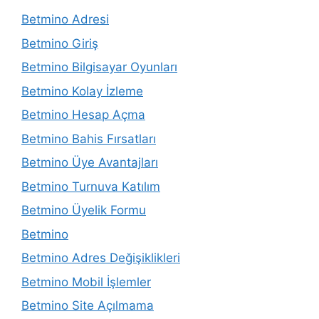
Betmino Adresi
Betmino Giriş
Betmino Bilgisayar Oyunları
Betmino Kolay İzleme
Betmino Hesap Açma
Betmino Bahis Fırsatları
Betmino Üye Avantajları
Betmino Turnuva Katılım
Betmino Üyelik Formu
Betmino
Betmino Adres Değişiklikleri
Betmino Mobil İşlemler
Betmino Site Açılmama