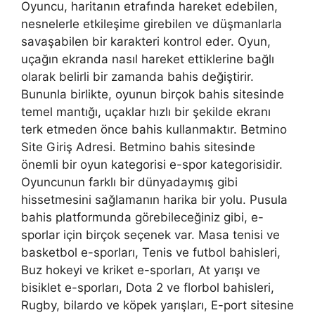
Oyuncu, haritanın etrafında hareket edebilen,
nesnelerle etkileşime girebilen ve düşmanlarla
savaşabilen bir karakteri kontrol eder. Oyun,
uçağın ekranda nasıl hareket ettiklerine bağlı
olarak belirli bir zamanda bahis değiştirir.
Bununla birlikte, oyunun birçok bahis sitesinde
temel mantığı, uçaklar hızlı bir şekilde ekranı
terk etmeden önce bahis kullanmaktır. Betmino
Site Giriş Adresi. Betmino bahis sitesinde
önemli bir oyun kategorisi e-spor kategorisidir.
Oyuncunun farklı bir dünyadaymış gibi
hissetmesini sağlamanın harika bir yolu. Pusula
bahis platformunda görebileceğiniz gibi, e-
sporlar için birçok seçenek var. Masa tenisi ve
basketbol e-sporları, Tenis ve futbol bahisleri,
Buz hokeyi ve kriket e-sporları, At yarışı ve
bisiklet e-sporları, Dota 2 ve florbol bahisleri,
Rugby, bilardo ve köpek yarışları, E-port sitesine