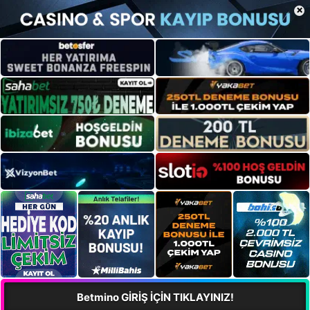
×
Betmino GİRİŞ İÇİN TIKLAYINIZ!