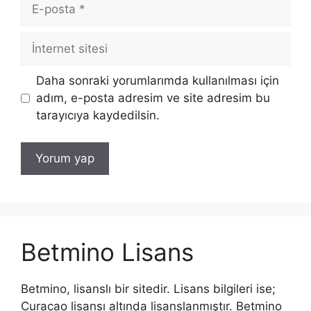
E-
posta
İnternet
sitesi
Daha sonraki yorumlarımda kullanılması için
adım, e-posta adresim ve site adresim bu
tarayıcıya kaydedilsin.
Betmino Lisans
Betmino, lisanslı bir sitedir. Lisans bilgileri ise;
Curacao lisansı altında lisanslanmıştır. Betmino