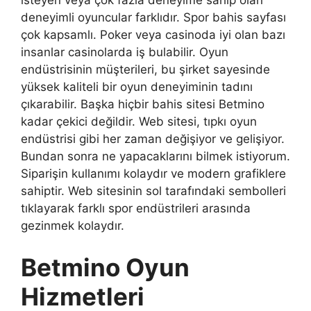
isteyen veya çok fazla deneyime sahip olan
deneyimli oyuncular farklıdır. Spor bahis sayfası
çok kapsamlı. Poker veya casinoda iyi olan bazı
insanlar casinolarda iş bulabilir. Oyun
endüstrisinin müşterileri, bu şirket sayesinde
yüksek kaliteli bir oyun deneyiminin tadını
çıkarabilir. Başka hiçbir bahis sitesi Betmino
kadar çekici değildir. Web sitesi, tıpkı oyun
endüstrisi gibi her zaman değişiyor ve gelişiyor.
Bundan sonra ne yapacaklarını bilmek istiyorum.
Siparişin kullanımı kolaydır ve modern grafiklere
sahiptir. Web sitesinin sol tarafındaki sembolleri
tıklayarak farklı spor endüstrileri arasında
gezinmek kolaydır.
Betmino Oyun
Hizmetleri