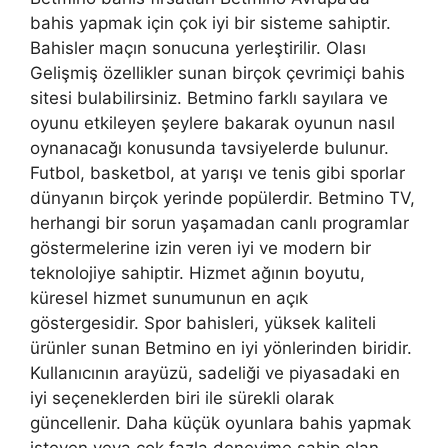
bahis yapmak için çok iyi bir sisteme sahiptir.
Bahisler maçın sonucuna yerleştirilir. Olası
Gelişmiş özellikler sunan birçok çevrimiçi bahis
sitesi bulabilirsiniz. Betmino farklı sayılara ve
oyunu etkileyen şeylere bakarak oyunun nasıl
oynanacağı konusunda tavsiyelerde bulunur.
Futbol, basketbol, at yarışı ve tenis gibi sporlar
dünyanın birçok yerinde popülerdir. Betmino TV,
herhangi bir sorun yaşamadan canlı programlar
göstermelerine izin veren iyi ve modern bir
teknolojiye sahiptir. Hizmet ağının boyutu,
küresel hizmet sunumunun en açık
göstergesidir. Spor bahisleri, yüksek kaliteli
ürünler sunan Betmino en iyi yönlerinden biridir.
Kullanıcının arayüzü, sadeliği ve piyasadaki en
iyi seçeneklerden biri ile sürekli olarak
güncellenir. Daha küçük oyunlara bahis yapmak