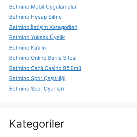
Betmino Mobil Uygulamalar
Betmino Hesap Silme
Betmino İletişim Kategorileri
Betmino Yüksek Üyelik
Betmino Katılın
Betmino Online Bahis Sitesi
Betmino Canlı Casino Bölümü
Betmino Spor Çeşitliliği
Betmino Spor Oyunları
Kategoriler