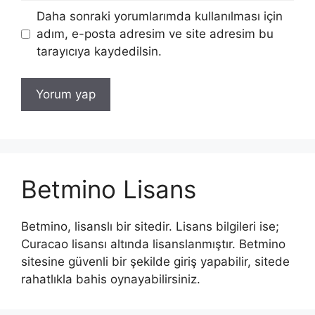
Daha sonraki yorumlarımda kullanılması için
adım, e-posta adresim ve site adresim bu
tarayıcıya kaydedilsin.
Betmino Lisans
Betmino, lisanslı bir sitedir. Lisans bilgileri ise;
Curacao lisansı altında lisanslanmıştır. Betmino
sitesine güvenli bir şekilde giriş yapabilir, sitede
rahatlıkla bahis oynayabilirsiniz.