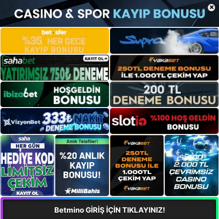
×
Betmino GİRİŞ İÇİN TIKLAYINIZ!