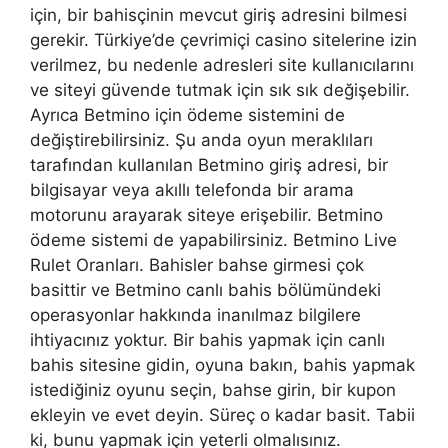
için, bir bahisçinin mevcut giriş adresini bilmesi
gerekir. Türkiye’de çevrimiçi casino sitelerine izin
verilmez, bu nedenle adresleri site kullanıcılarını
ve siteyi güvende tutmak için sık sık değişebilir.
Ayrıca Betmino için ödeme sistemini de
değiştirebilirsiniz. Şu anda oyun meraklıları
tarafından kullanılan Betmino giriş adresi, bir
bilgisayar veya akıllı telefonda bir arama
motorunu arayarak siteye erişebilir. Betmino
ödeme sistemi de yapabilirsiniz. Betmino Live
Rulet Oranları. Bahisler bahse girmesi çok
basittir ve Betmino canlı bahis bölümündeki
operasyonlar hakkında inanılmaz bilgilere
ihtiyacınız yoktur. Bir bahis yapmak için canlı
bahis sitesine gidin, oyuna bakın, bahis yapmak
istediğiniz oyunu seçin, bahse girin, bir kupon
ekleyin ve evet deyin. Süreç o kadar basit. Tabii
ki, bunu yapmak için yeterli olmalısınız.