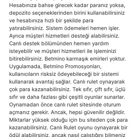
Hesabınıza bahse girecek kadar paranız yoksa,
depozito seçeneklerinden birini kullanabilirsiniz
ve hesabınıza hızlı bir şekilde para
yatırabilirsiniz. Sistem ödemeleri hemen işler.
Ayrıca müşteri hizmetleri desteği alabilirsiniz.
Canlı destek bölümünden hemen yardım
isteyebilir ve müşteri hizmetleri ile işleminizi
bitirebilirsiniz. Betmino karmaşık emirleri yoktur.
Uygulamada, Betmino Promosyonları,
kullanıcıların risksiz ödeyebileceği bir sistemi
kullanarak avantaj sağlar. Canlı rulet oynayarak
çok para kazanabilirsiniz. Tek sıfır, çift sıfır, üçlü
sıfır ve daha fazlası gibi çeşitli oyunlar sunarlar.
Oynamadan önce canlı rulet sitesinde oturum
açmanız gerekir. Ancak, hepsi güvenilir değildir.
Miktarlar yüksek olduğu için bu siteden çok para
kazanabilirsiniz. Canlı Rulet oyunu oynayarak bir
ödül alabilirsiniz, ancak nasıl çalıştığını bilmeniz