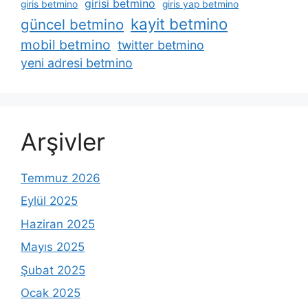
girisi betmino
giris betmino
giris yap betmino
kayit betmino
güncel betmino
mobil betmino
twitter betmino
yeni adresi betmino
Arşivler
Temmuz 2026
Eylül 2025
Haziran 2025
Mayıs 2025
Şubat 2025
Ocak 2025