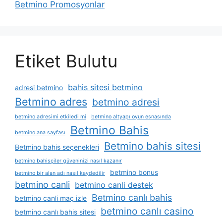
Betmino Promosyonlar
Etiket Bulutu
bahis sitesi betmino
adresi betmino
Betmino adres
betmino adresi
betmino adresimi etkiledi mi
betmino altyapı oyun esnasında
Betmino Bahis
betmino ana sayfası
Betmino bahis sitesi
Betmino bahis seçenekleri
betmino bahisçiler güveninizi nasıl kazanır
betmino bonus
betmino bir alan adı nasıl kaydedilir
betmino canli
betmino canli destek
Betmino canlı bahis
betmino canli maç izle
betmino canlı casino
betmino canlı bahis sitesi