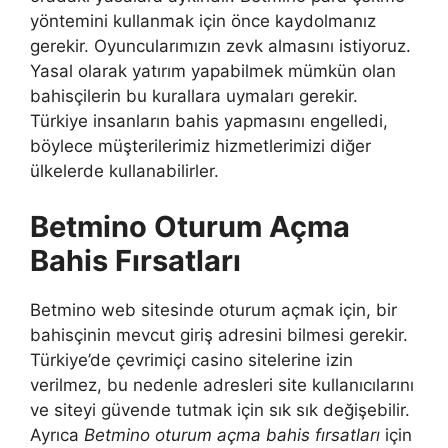
yöntemini kullanmak için önce kaydolmanız
gerekir. Oyuncularımızın zevk almasını istiyoruz.
Yasal olarak yatırım yapabilmek mümkün olan
bahisçilerin bu kurallara uymaları gerekir.
Türkiye insanların bahis yapmasını engelledi,
böylece müşterilerimiz hizmetlerimizi diğer
ülkelerde kullanabilirler.
Betmino Oturum Açma
Bahis Fırsatları
Betmino web sitesinde oturum açmak için, bir
bahisçinin mevcut giriş adresini bilmesi gerekir.
Türkiye’de çevrimiçi casino sitelerine izin
verilmez, bu nedenle adresleri site kullanıcılarını
ve siteyi güvende tutmak için sık sık değişebilir.
Ayrıca
Betmino oturum açma bahis fırsatları
için