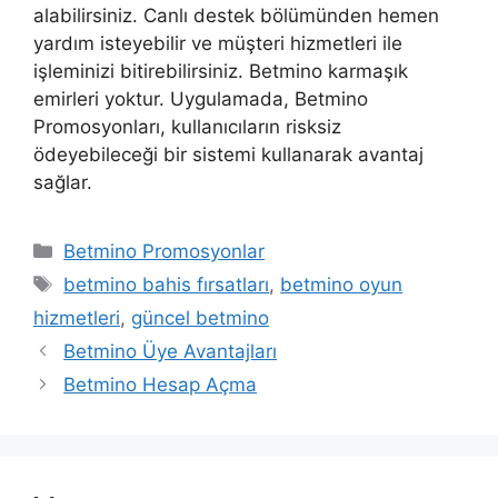
alabilirsiniz. Canlı destek bölümünden hemen
yardım isteyebilir ve müşteri hizmetleri ile
işleminizi bitirebilirsiniz. Betmino karmaşık
emirleri yoktur. Uygulamada, Betmino
Promosyonları, kullanıcıların risksiz
ödeyebileceği bir sistemi kullanarak avantaj
sağlar.
Kategoriler
Betmino Promosyonlar
Etiketler
betmino bahis fırsatları
,
betmino oyun
hizmetleri
,
güncel betmino
Betmino Üye Avantajları
Betmino Hesap Açma