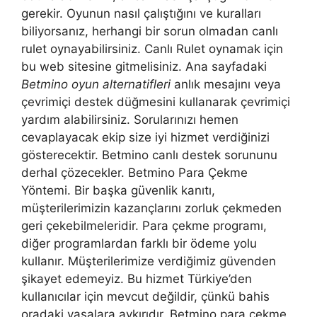
gerekir. Oyunun nasıl çalıştığını ve kuralları
biliyorsanız, herhangi bir sorun olmadan canlı
rulet oynayabilirsiniz. Canlı Rulet oynamak için
bu web sitesine gitmelisiniz. Ana sayfadaki
Betmino oyun alternatifleri
anlık mesajını veya
çevrimiçi destek düğmesini kullanarak çevrimiçi
yardım alabilirsiniz. Sorularınızı hemen
cevaplayacak ekip size iyi hizmet verdiğinizi
gösterecektir. Betmino canlı destek sorununu
derhal çözecekler. Betmino Para Çekme
Yöntemi. Bir başka güvenlik kanıtı,
müşterilerimizin kazançlarını zorluk çekmeden
geri çekebilmeleridir. Para çekme programı,
diğer programlardan farklı bir ödeme yolu
kullanır. Müşterilerimize verdiğimiz güvenden
şikayet edemeyiz. Bu hizmet Türkiye’den
kullanıcılar için mevcut değildir, çünkü bahis
oradaki yasalara aykırıdır. Betmino para çekme