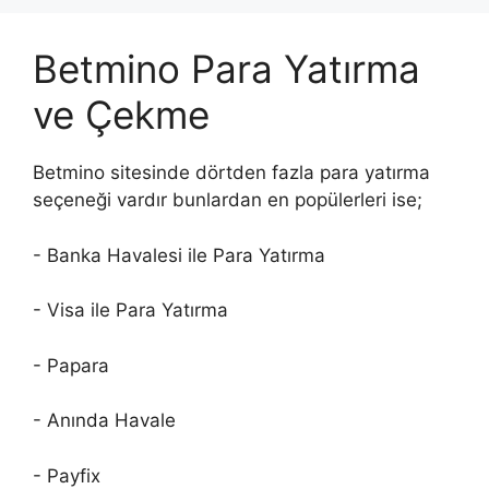
Betmino Para Yatırma
ve Çekme
Betmino sitesinde dörtden fazla para yatırma
seçeneği vardır bunlardan en popülerleri ise;
- Banka Havalesi ile Para Yatırma
- Visa ile Para Yatırma
- Papara
- Anında Havale
- Payfix