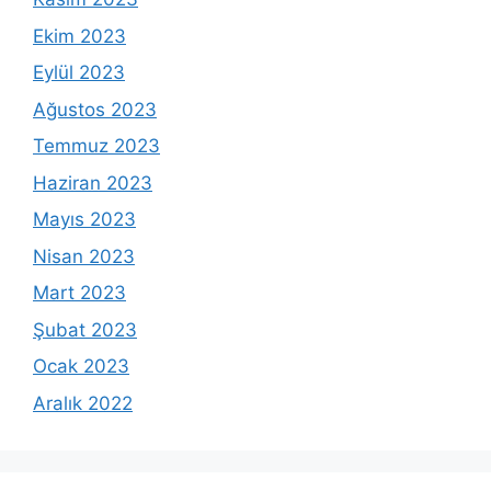
Ekim 2023
Eylül 2023
Ağustos 2023
Temmuz 2023
Haziran 2023
Mayıs 2023
Nisan 2023
Mart 2023
Şubat 2023
Ocak 2023
Aralık 2022