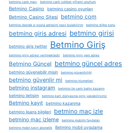
betmino canlı maçı
betmino canlı sohbet şifremi unuttum
Betmino Casino
betmino casino oyunları
betmino com
Betmino Casino Sitesi
betmino destek e-posta adresini nasıl bulabilirim
betmino diğer konu
betmino girisi
betmino giris adresi
Betmino Giriş
betmino giris twitter
betmino giriş adresi verilmektedir
betmino giriş yeni adres
betmino güncel adres
Betmino Güncel
betmino güvenebilir misin
betmino güvenilirliği
betmino güvenlir mi
betmino hizmetleri
betmino instagram
betmino i̇le canlı bahis kazanın
betmino i̇letişim
betmino karlı dünyasına giriş yapabilirsiniz
Betmino kayıt
betmino kazanma
betmino maç izle
betmino lisans bilgileri
betmino maç izleme
betmino mobilin faydaları
Betmino mobil uygulama
betmino mobil kayıt abonelik