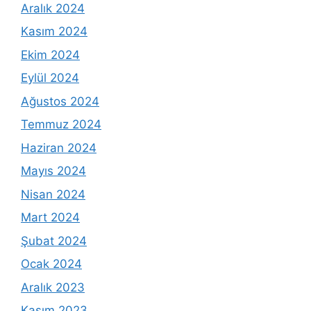
Aralık 2024
Kasım 2024
Ekim 2024
Eylül 2024
Ağustos 2024
Temmuz 2024
Haziran 2024
Mayıs 2024
Nisan 2024
Mart 2024
Şubat 2024
Ocak 2024
Aralık 2023
Kasım 2023