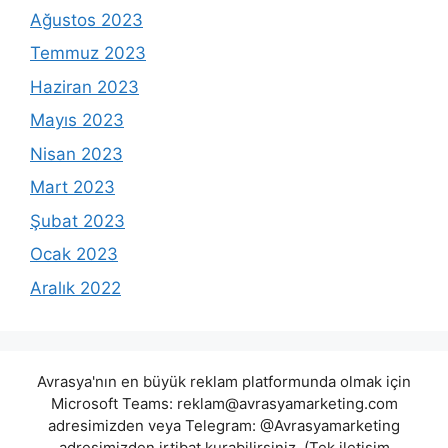
Ağustos 2023
Temmuz 2023
Haziran 2023
Mayıs 2023
Nisan 2023
Mart 2023
Şubat 2023
Ocak 2023
Aralık 2022
Avrasya'nın en büyük reklam platformunda olmak için
Microsoft Teams:
reklam@avrasyamarketing.com
adresimizden veya Telegram: @Avrasyamarketing
adresimizden irtibat kurabilirsiniz. (Tek iletişim