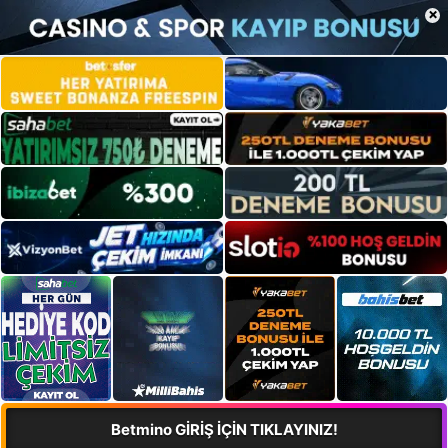
×
Betmino GİRİŞ İÇİN TIKLAYINIZ!