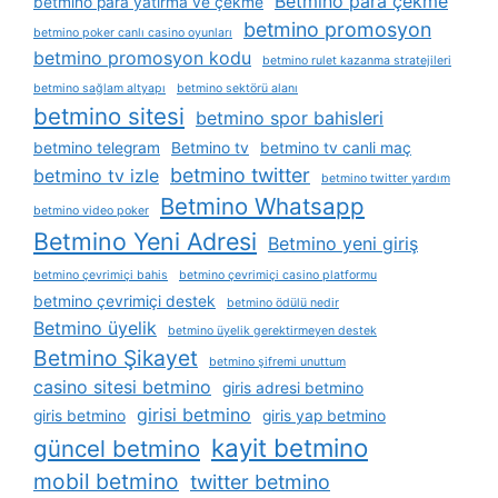
Betmino para çekme
betmino para yatırma ve çekme
betmino promosyon
betmino poker canlı casino oyunları
betmino promosyon kodu
betmino rulet kazanma stratejileri
betmino sağlam altyapı
betmino sektörü alanı
betmino sitesi
betmino spor bahisleri
betmino telegram
Betmino tv
betmino tv canli maç
betmino twitter
betmino tv izle
betmino twitter yardım
Betmino Whatsapp
betmino video poker
Betmino Yeni Adresi
Betmino yeni giriş
betmino çevrimiçi bahis
betmino çevrimiçi casino platformu
betmino çevrimiçi destek
betmino ödülü nedir
Betmino üyelik
betmino üyelik gerektirmeyen destek
Betmino Şikayet
betmino şifremi unuttum
casino sitesi betmino
giris adresi betmino
girisi betmino
giris betmino
giris yap betmino
kayit betmino
güncel betmino
mobil betmino
twitter betmino