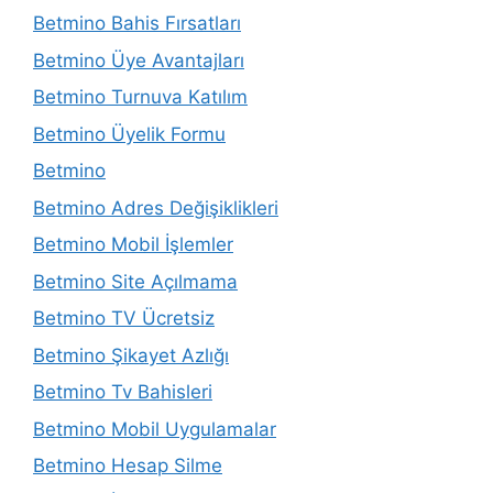
Betmino Bahis Fırsatları
Betmino Üye Avantajları
Betmino Turnuva Katılım
Betmino Üyelik Formu
Betmino
Betmino Adres Değişiklikleri
Betmino Mobil İşlemler
Betmino Site Açılmama
Betmino TV Ücretsiz
Betmino Şikayet Azlığı
Betmino Tv Bahisleri
Betmino Mobil Uygulamalar
Betmino Hesap Silme