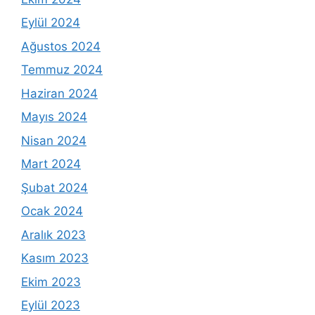
Eylül 2024
Ağustos 2024
Temmuz 2024
Haziran 2024
Mayıs 2024
Nisan 2024
Mart 2024
Şubat 2024
Ocak 2024
Aralık 2023
Kasım 2023
Ekim 2023
Eylül 2023