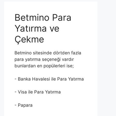
Betmino Para
Yatırma ve
Çekme
Betmino sitesinde dörtden fazla
para yatırma seçeneği vardır
bunlardan en popülerleri ise;
- Banka Havalesi ile Para Yatırma
- Visa ile Para Yatırma
- Papara