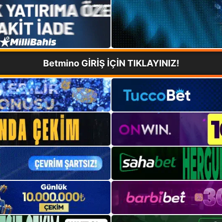
Betmino GİRİŞ İÇİN TIKLAYINIZ!