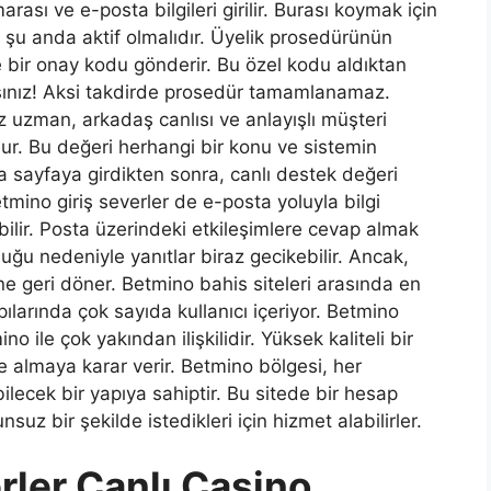
rası ve e-posta bilgileri girilir. Burası koymak için
e şu anda aktif olmalıdır. Üyelik prosedürünün
bir onay kodu gönderir. Bu özel kodu aldıktan
rsınız! Aksi takdirde prosedür tamamlanamaz.
 uzman, arkadaş canlısı ve anlayışlı müşteri
lur. Bu değeri herhangi bir konu ve sistemin
Ana sayfaya girdikten sonra, canlı destek değeri
tmino giriş severler de e-posta yoluyla bilgi
rabilir. Posta üzerindeki etkileşimlere cevap almak
u nedeniyle yanıtlar biraz gecikebilir. Ancak,
ine geri döner. Betmino bahis siteleri arasında en
pılarında çok sayıda kullanıcı içeriyor. Betmino
 ile çok yakından ilişkilidir. Yüksek kaliteli bir
de almaya karar verir. Betmino bölgesi, her
lecek bir yapıya sahiptir. Bu sitede bir hesap
z bir şekilde istedikleri için hizmet alabilirler.
rler Canlı Casino