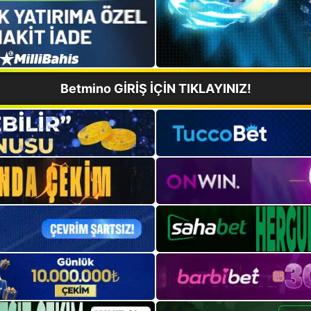
Betmino GİRİŞ İÇİN TIKLAYINIZ!