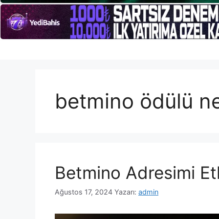
İçeriğe
atla
betmino ödülü ne
Betmino Adresimi Etk
Ağustos 17, 2024
Yazarı:
admin