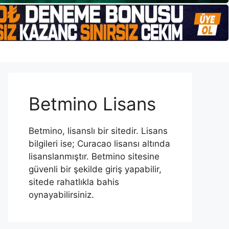
Betmino Lisans
Betmino, lisanslı bir sitedir. Lisans
bilgileri ise; Curacao lisansı altında
lisanslanmıştır. Betmino sitesine
güvenli bir şekilde giriş yapabilir,
sitede rahatlıkla bahis
oynayabilirsiniz.