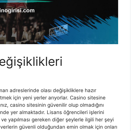
işiklikleri
man adreslerinde olası değişikliklere hazır
tmek için yeni yerler arıyorlar. Casino sitesine
z, casino sitesinin güvenilir olup olmadığını
de yer almaktadır. Lisans öğrencileri işlerini
ve yapılması gereken diğer şeylerle ilgili her şeyi
severlerin güvenli olduğundan emin olmak için onları