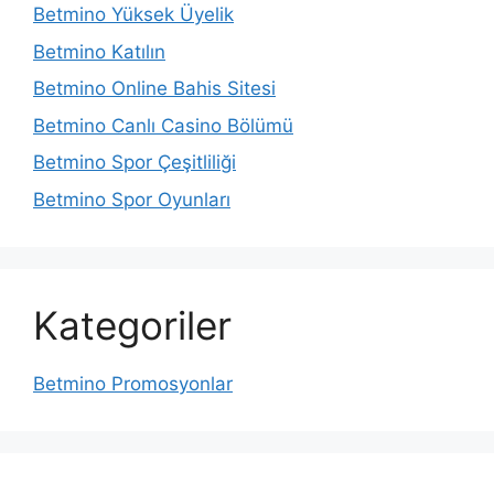
Betmino Yüksek Üyelik
Betmino Katılın
Betmino Online Bahis Sitesi
Betmino Canlı Casino Bölümü
Betmino Spor Çeşitliliği
Betmino Spor Oyunları
Kategoriler
Betmino Promosyonlar