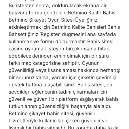
Bu istekten sonra, doldurulacak ekrana bir
başvuru formu gönderilir. Betmino Kalite Bahis.
Betmino Şikayet Oyun Sitesi Üyeliğinizi
etkinleştirmek için Betmino Kalite Bahisleri Bahis
Bahsettiğiniz ‘Register’ düğmesini ana sayfada
kullanmak ve formu doldurmaktır. Bahis sitesi,
casino oynamak isteyen birçok insana hitap
edebileceklerinden emin olmak için bir sürü
farklı maç kategorisine sahiptir. Oyunun
güvenilirliği veya lisanslaması hakkında herhangi
bir sorunuz varsa, yardım için şirketin çevrimiçi
destek hattına ulaşabilirsiniz. Bahis sitesi, en
sevdikleri eğlencenin tadını çıkarmaları için
güvenli ve güvenli bir platform sağlayarak bahis
tutkunlarının güvensizliğini başarıyla ele aldı.
Betmino şikayet bahis sitesi, güvenilir
hizmetleriyle kullanıcıları çeken güvenilir ve
lisanslı bir bahis sitesidir. Bu konuda daha fazla