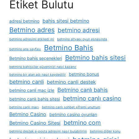
Etiket Bulutu
bahis sitesi betmino
adresi betmino
Betmino adres
betmino adresi
betmino adresimi etkiledi mi
betmino altyapı oyun esnasında
Betmino Bahis
betmino ana sayfası
Betmino bahis sitesi
Betmino bahis seçenekleri
betmino bahisçiler güveninizi nasıl kazanır
betmino bonus
betmino bir alan adı nasıl kaydedilir
betmino canli
betmino canli destek
Betmino canlı bahis
betmino canli maç izle
betmino canlı casino
betmino canlı bahis sitesi
betmino canlı maçı
betmino canlı sohbet şifremi unuttum
Betmino Casino
betmino casino oyunları
betmino com
Betmino Casino Sitesi
betmino destek e-posta adresini nasıl bulabilirim
betmino diğer konu