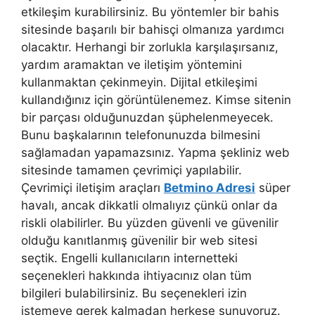
etkileşim kurabilirsiniz. Bu yöntemler bir bahis
sitesinde başarılı bir bahisçi olmanıza yardımcı
olacaktır. Herhangi bir zorlukla karşılaşırsanız,
yardım aramaktan ve iletişim yöntemini
kullanmaktan çekinmeyin. Dijital etkileşimi
kullandığınız için görüntülenemez. Kimse sitenin
bir parçası olduğunuzdan şüphelenmeyecek.
Bunu başkalarının telefonunuzda bilmesini
sağlamadan yapamazsınız. Yapma şekliniz web
sitesinde tamamen çevrimiçi yapılabilir.
Çevrimiçi iletişim araçları
Betmino Adresi
süper
havalı, ancak dikkatli olmalıyız çünkü onlar da
riskli olabilirler. Bu yüzden güvenli ve güvenilir
olduğu kanıtlanmış güvenilir bir web sitesi
seçtik. Engelli kullanıcıların internetteki
seçenekleri hakkında ihtiyacınız olan tüm
bilgileri bulabilirsiniz. Bu seçenekleri izin
istemeye gerek kalmadan herkese sunuyoruz.