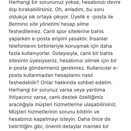
Herhangi bir sorununuz yoksa, hesabınızı devre
dışı bırakabilirsiniz. Oh, anladım, bu soru
oldukça sık ortaya çıkıyor. Üyelik e -posta ile
Betmino site yönetimi hesap silme
feshedilemez. Canlı spor sitelerine bahis
yaparken e-posta erişimi yasaktır. İnsanlar
telefonlarını birbirleriyle konuşmak için daha
fazla kullanıyorlar. Dolayısıyla, canlı bir bahis
sitesinin üyesiyseniz, hesabınızı silmek için bir
e-posta göndermeniz gerekmez. Kullanıcılar e-
posta kullanmadan hesaplarını nasıl
feshedebilir? Onlar hakkında sohbet edelim.
Herhangi bir sorunuz varsa veya yardıma
ihtiyacınız varsa, canlı destek özelliğimiz
aracılığıyla müşteri hizmetlerine ulaşabilirsiniz.
Müşteri hizmetlerinin sorunu bildirin ve
hesabınızı kapatmayı isteyin. Daha önce de
belirttiğim gibi, önemli detaylar mantıklı bir