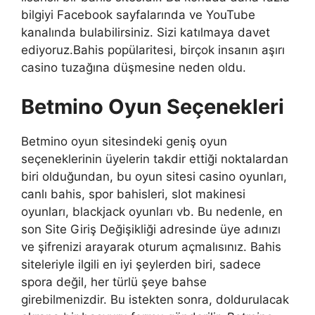
bilgiyi Facebook sayfalarında ve YouTube
kanalında bulabilirsiniz. Sizi katılmaya davet
ediyoruz.Bahis popülaritesi, birçok insanın aşırı
casino tuzağına düşmesine neden oldu.
Betmino Oyun Seçenekleri
Betmino oyun sitesindeki geniş oyun
seçeneklerinin üyelerin takdir ettiği noktalardan
biri olduğundan, bu oyun sitesi casino oyunları,
canlı bahis, spor bahisleri, slot makinesi
oyunları, blackjack oyunları vb. Bu nedenle, en
son Site Giriş Değişikliği adresinde üye adınızı
ve şifrenizi arayarak oturum açmalısınız. Bahis
siteleriyle ilgili en iyi şeylerden biri, sadece
spora değil, her türlü şeye bahse
girebilmenizdir. Bu istekten sonra, doldurulacak