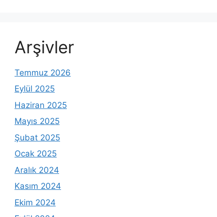
Arşivler
Temmuz 2026
Eylül 2025
Haziran 2025
Mayıs 2025
Şubat 2025
Ocak 2025
Aralık 2024
Kasım 2024
Ekim 2024