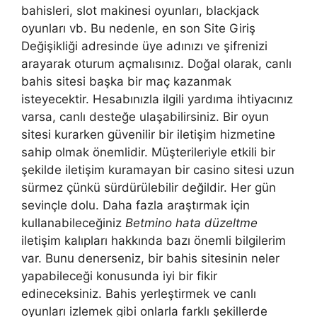
bahisleri, slot makinesi oyunları, blackjack
oyunları vb. Bu nedenle, en son Site Giriş
Değişikliği adresinde üye adınızı ve şifrenizi
arayarak oturum açmalısınız. Doğal olarak, canlı
bahis sitesi başka bir maç kazanmak
isteyecektir. Hesabınızla ilgili yardıma ihtiyacınız
varsa, canlı desteğe ulaşabilirsiniz. Bir oyun
sitesi kurarken güvenilir bir iletişim hizmetine
sahip olmak önemlidir. Müşterileriyle etkili bir
şekilde iletişim kuramayan bir casino sitesi uzun
sürmez çünkü sürdürülebilir değildir. Her gün
sevinçle dolu. Daha fazla araştırmak için
kullanabileceğiniz
Betmino hata düzeltme
iletişim kalıpları hakkında bazı önemli bilgilerim
var. Bunu denerseniz, bir bahis sitesinin neler
yapabileceği konusunda iyi bir fikir
edineceksiniz. Bahis yerleştirmek ve canlı
oyunları izlemek gibi onlarla farklı şekillerde