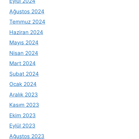
Eylül 2024
Ağustos 2024
Temmuz 2024
Haziran 2024
Mayıs 2024
Nisan 2024
Mart 2024
Şubat 2024
Ocak 2024
Aralık 2023
Kasım 2023
Ekim 2023
Eylül 2023
Ağustos 2023