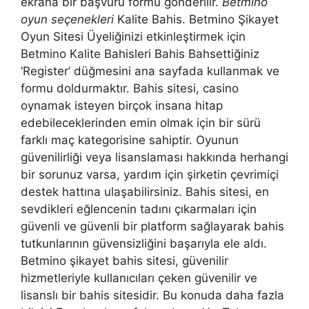
ekrana bir başvuru formu gönderilir.
Betmino
oyun seçenekleri
Kalite Bahis. Betmino Şikayet
Oyun Sitesi Üyeliğinizi etkinleştirmek için
Betmino Kalite Bahisleri Bahis Bahsettiğiniz
‘Register’ düğmesini ana sayfada kullanmak ve
formu doldurmaktır. Bahis sitesi, casino
oynamak isteyen birçok insana hitap
edebileceklerinden emin olmak için bir sürü
farklı maç kategorisine sahiptir. Oyunun
güvenilirliği veya lisanslaması hakkında herhangi
bir sorunuz varsa, yardım için şirketin çevrimiçi
destek hattına ulaşabilirsiniz. Bahis sitesi, en
sevdikleri eğlencenin tadını çıkarmaları için
güvenli ve güvenli bir platform sağlayarak bahis
tutkunlarının güvensizliğini başarıyla ele aldı.
Betmino şikayet bahis sitesi, güvenilir
hizmetleriyle kullanıcıları çeken güvenilir ve
lisanslı bir bahis sitesidir. Bu konuda daha fazla