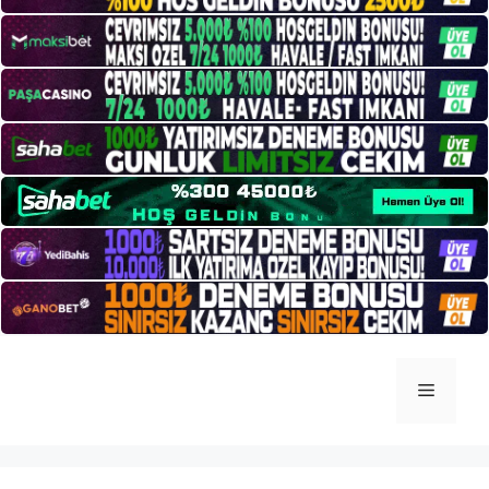
İçeriğe
atla
Menü