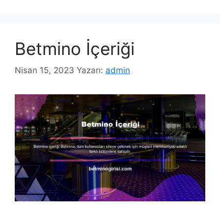
Betmino İçeriği
Nisan 15, 2023
Yazarı:
admin