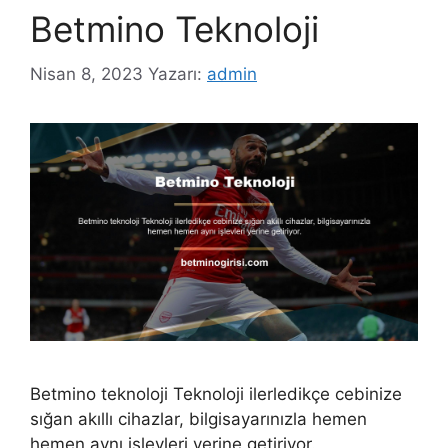
Betmino Teknoloji
Nisan 8, 2023
Yazarı:
admin
Betmino teknoloji Teknoloji ilerledikçe cebinize
sığan akıllı cihazlar, bilgisayarınızla hemen
hemen aynı işlevleri yerine getiriyor.