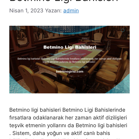
Nisan 1, 2023
Yazarı:
admin
Betmino ligi bahisleri Betmino Ligi Bahislerinde
fırsatlara odaklanarak her zaman aktif dizilişleri
teşvik etmenin yollarını da Betmino ligi bahisleri
. Sistem, daha yoğun ve aktif canlı bahis