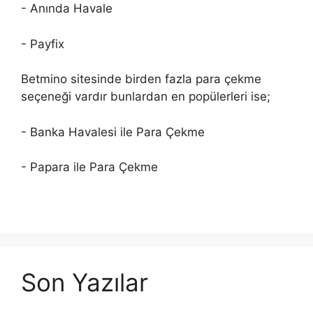
- Anında Havale
- Payfix
Betmino sitesinde birden fazla para çekme
seçeneği vardır bunlardan en popülerleri ise;
- Banka Havalesi ile Para Çekme
- Papara ile Para Çekme
Son Yazılar