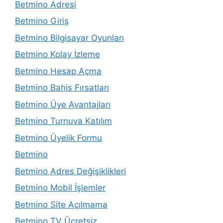
Betmino Adresi
Betmino Giriş
Betmino Bilgisayar Oyunları
Betmino Kolay İzleme
Betmino Hesap Açma
Betmino Bahis Fırsatları
Betmino Üye Avantajları
Betmino Turnuva Katılım
Betmino Üyelik Formu
Betmino
Betmino Adres Değişiklikleri
Betmino Mobil İşlemler
Betmino Site Açılmama
Betmino TV Ücretsiz