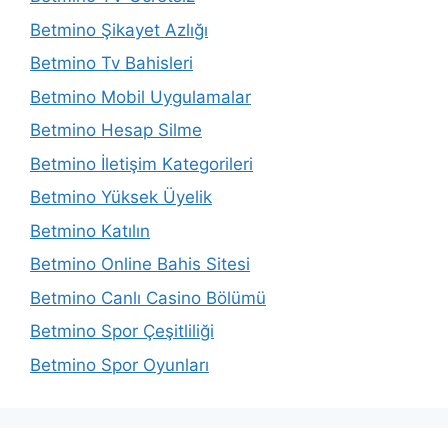
Betmino Şikayet Azlığı
Betmino Tv Bahisleri
Betmino Mobil Uygulamalar
Betmino Hesap Silme
Betmino İletişim Kategorileri
Betmino Yüksek Üyelik
Betmino Katılın
Betmino Online Bahis Sitesi
Betmino Canlı Casino Bölümü
Betmino Spor Çeşitliliği
Betmino Spor Oyunları