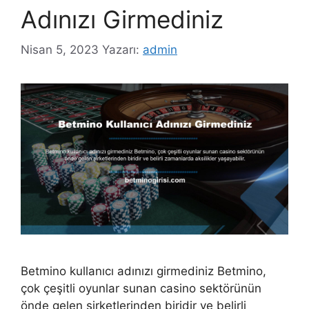
Adınızı Girmediniz
Nisan 5, 2023
Yazarı:
admin
Betmino kullanıcı adınızı girmediniz Betmino,
çok çeşitli oyunlar sunan casino sektörünün
önde gelen şirketlerinden biridir ve belirli