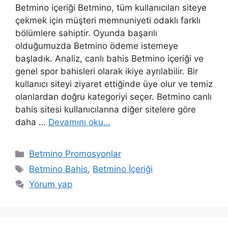
Betmino içeriği Betmino, tüm kullanıcıları siteye
çekmek için müşteri memnuniyeti odaklı farklı
bölümlere sahiptir. Oyunda başarılı
olduğumuzda Betmino ödeme istemeye
başladık. Analiz, canlı bahis Betmino içeriği ve
genel spor bahisleri olarak ikiye ayrılabilir. Bir
kullanıcı siteyi ziyaret ettiğinde üye olur ve temiz
olanlardan doğru kategoriyi seçer. Betmino canlı
bahis sitesi kullanıcılarına diğer sitelere göre
daha …
Devamını oku…
Kategoriler
Betmino Promosyonlar
Etiketler
Betmino Bahis
,
Betmino İçeriği
Yorum yap