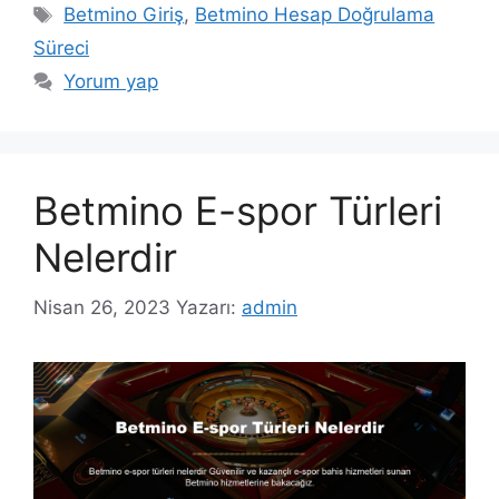
Etiketler
Betmino Giriş
,
Betmino Hesap Doğrulama
Süreci
Yorum yap
Betmino E-spor Türleri
Nelerdir
Nisan 26, 2023
Yazarı:
admin