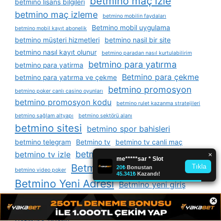
betmino maç izle
betmino lisans bilgileri
betmino maç izleme
betmino mobilin faydaları
Betmino mobil uygulama
betmino mobil kayıt abonelik
betmino müşteri hizmetleri
betmino nasil bir site
betmino nasıl kayıt olunur
betmino paradan nasıl kurtulabilirim
betmino para yatırma
betmino para yatirma
Betmino para çekme
betmino para yatırma ve çekme
betmino promosyon
betmino poker canlı casino oyunları
betmino promosyon kodu
betmino rulet kazanma stratejileri
betmino sağlam altyapı
betmino sektörü alanı
betmino sitesi
betmino spor bahisleri
betmino telegram
Betmino tv
betmino tv canli maç
betmino twitter
betmino tv izle
betmino twitter yardım
Betmino Whatsapp
betmino video poker
Betmino Yeni Adresi
Betmino yeni giriş
×
betmino çevrimiçi bahis
betmino çevrimiçi casino platformu
betmino çevrimiçi destek
betmino ödülü nedir