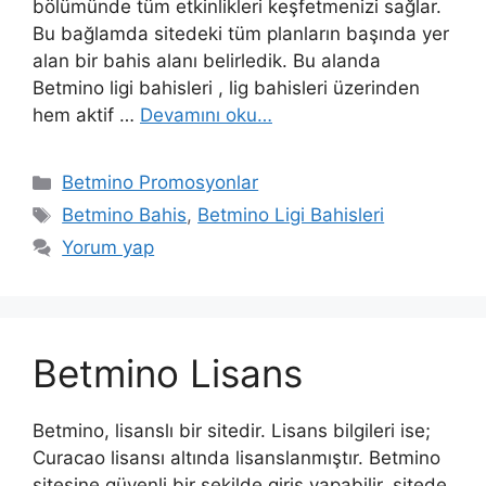
bölümünde tüm etkinlikleri keşfetmenizi sağlar.
Bu bağlamda sitedeki tüm planların başında yer
alan bir bahis alanı belirledik. Bu alanda
Betmino ligi bahisleri , lig bahisleri üzerinden
hem aktif …
Devamını oku…
Kategoriler
Betmino Promosyonlar
Etiketler
Betmino Bahis
,
Betmino Ligi Bahisleri
Yorum yap
Betmino Lisans
Betmino, lisanslı bir sitedir. Lisans bilgileri ise;
Curacao lisansı altında lisanslanmıştır. Betmino
sitesine güvenli bir şekilde giriş yapabilir, sitede