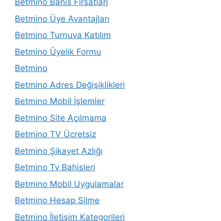
Betmino Bahis Fırsatları
Betmino Üye Avantajları
Betmino Turnuva Katılım
Betmino Üyelik Formu
Betmino
Betmino Adres Değişiklikleri
Betmino Mobil İşlemler
Betmino Site Açılmama
Betmino TV Ücretsiz
Betmino Şikayet Azlığı
Betmino Tv Bahisleri
Betmino Mobil Uygulamalar
Betmino Hesap Silme
Betmino İletişim Kategorileri