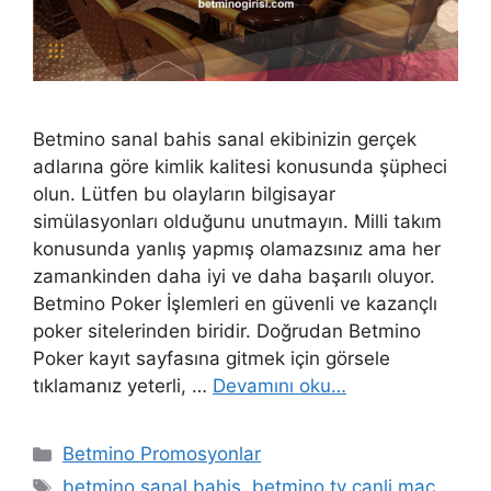
Betmino sanal bahis sanal ekibinizin gerçek
adlarına göre kimlik kalitesi konusunda şüpheci
olun. Lütfen bu olayların bilgisayar
simülasyonları olduğunu unutmayın. Milli takım
konusunda yanlış yapmış olamazsınız ama her
zamankinden daha iyi ve daha başarılı oluyor.
Betmino Poker İşlemleri en güvenli ve kazançlı
poker sitelerinden biridir. Doğrudan Betmino
Poker kayıt sayfasına gitmek için görsele
tıklamanız yeterli, …
Devamını oku…
Kategoriler
Betmino Promosyonlar
Etiketler
betmino sanal bahis
,
betmino tv canli maç
,