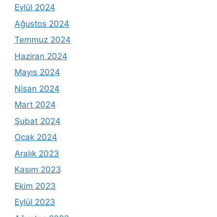
Eylül 2024
Ağustos 2024
Temmuz 2024
Haziran 2024
Mayıs 2024
Nisan 2024
Mart 2024
Şubat 2024
Ocak 2024
Aralık 2023
Kasım 2023
Ekim 2023
Eylül 2023