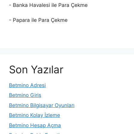
- Banka Havalesi ile Para Çekme
- Papara ile Para Çekme
Son Yazılar
Betmino Adresi
Betmino Giriş
Betmino Bilgisayar Oyunları
Betmino Kolay İzleme
Betmino Hesap Açma