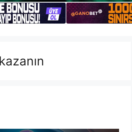
 kazanın