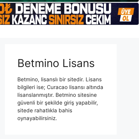
Betmino Lisans
Betmino, lisanslı bir sitedir. Lisans
bilgileri ise; Curacao lisansı altında
lisanslanmıştır. Betmino sitesine
güvenli bir şekilde giriş yapabilir,
sitede rahatlıkla bahis
oynayabilirsiniz.