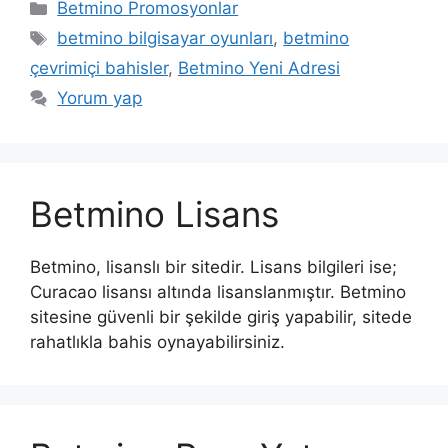
Kategoriler
Betmino Promosyonlar
Etiketler
betmino bilgisayar oyunları
,
betmino
çevrimiçi bahisler
,
Betmino Yeni Adresi
Yorum yap
Betmino Lisans
Betmino, lisanslı bir sitedir. Lisans bilgileri ise;
Curacao lisansı altında lisanslanmıştır. Betmino
sitesine güvenli bir şekilde giriş yapabilir, sitede
rahatlıkla bahis oynayabilirsiniz.