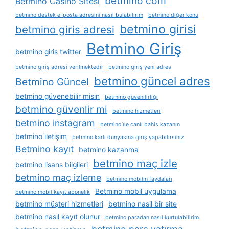
betmino com
Betmino Casino Sitesi
betmino destek e-posta adresini nasıl bulabilirim
betmino diğer konu
betmino girisi
betmino giris adresi
Betmino Giriş
betmino giris twitter
betmino giriş adresi verilmektedir
betmino giriş yeni adres
betmino güncel adres
Betmino Güncel
betmino güvenebilir misin
betmino güvenilirliği
betmino güvenlir mi
betmino hizmetleri
betmino instagram
betmino i̇le canlı bahis kazanın
betmino i̇letişim
betmino karlı dünyasına giriş yapabilirsiniz
Betmino kayıt
betmino kazanma
betmino maç izle
betmino lisans bilgileri
betmino maç izleme
betmino mobilin faydaları
Betmino mobil uygulama
betmino mobil kayıt abonelik
betmino müşteri hizmetleri
betmino nasil bir site
betmino nasıl kayıt olunur
betmino paradan nasıl kurtulabilirim