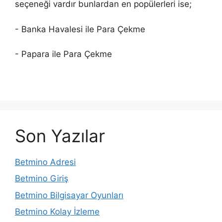
seçeneği vardır bunlardan en popülerleri ise;
- Banka Havalesi ile Para Çekme
- Papara ile Para Çekme
Son Yazılar
Betmino Adresi
Betmino Giriş
Betmino Bilgisayar Oyunları
Betmino Kolay İzleme