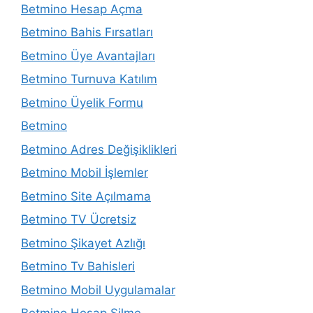
Betmino Hesap Açma
Betmino Bahis Fırsatları
Betmino Üye Avantajları
Betmino Turnuva Katılım
Betmino Üyelik Formu
Betmino
Betmino Adres Değişiklikleri
Betmino Mobil İşlemler
Betmino Site Açılmama
Betmino TV Ücretsiz
Betmino Şikayet Azlığı
Betmino Tv Bahisleri
Betmino Mobil Uygulamalar