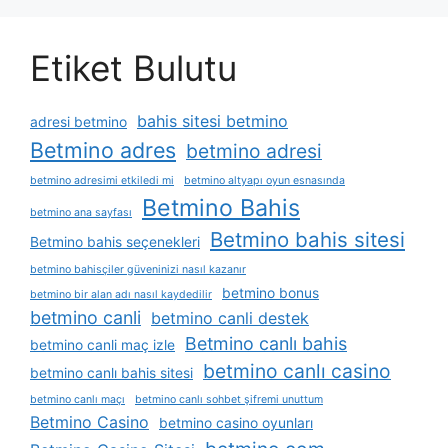
Etiket Bulutu
bahis sitesi betmino
adresi betmino
Betmino adres
betmino adresi
betmino adresimi etkiledi mi
betmino altyapı oyun esnasında
Betmino Bahis
betmino ana sayfası
Betmino bahis sitesi
Betmino bahis seçenekleri
betmino bahisçiler güveninizi nasıl kazanır
betmino bonus
betmino bir alan adı nasıl kaydedilir
betmino canli
betmino canli destek
Betmino canlı bahis
betmino canli maç izle
betmino canlı casino
betmino canlı bahis sitesi
betmino canlı maçı
betmino canlı sohbet şifremi unuttum
Betmino Casino
betmino casino oyunları