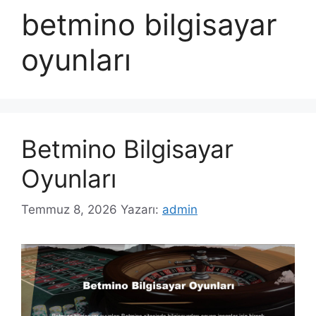
betmino bilgisayar
oyunları
Betmino Bilgisayar
Oyunları
Temmuz 8, 2026
Yazarı:
admin