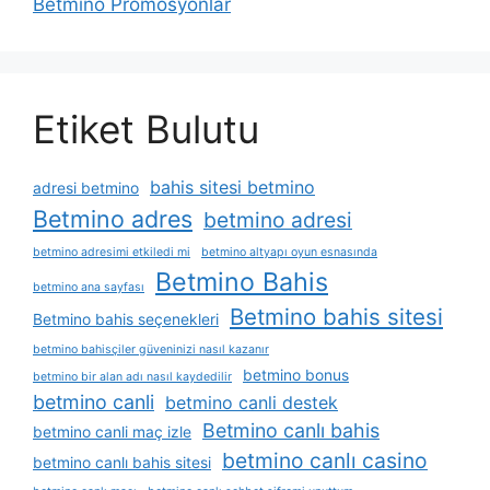
Betmino Promosyonlar
Etiket Bulutu
bahis sitesi betmino
adresi betmino
Betmino adres
betmino adresi
betmino adresimi etkiledi mi
betmino altyapı oyun esnasında
Betmino Bahis
betmino ana sayfası
Betmino bahis sitesi
Betmino bahis seçenekleri
betmino bahisçiler güveninizi nasıl kazanır
betmino bonus
betmino bir alan adı nasıl kaydedilir
betmino canli
betmino canli destek
Betmino canlı bahis
betmino canli maç izle
betmino canlı casino
betmino canlı bahis sitesi