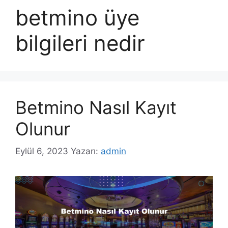
betmino üye
bilgileri nedir
Betmino Nasıl Kayıt
Olunur
Eylül 6, 2023
Yazarı:
admin