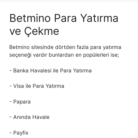
Betmino Para Yatırma
ve Çekme
Betmino sitesinde dörtden fazla para yatırma
seçeneği vardır bunlardan en popülerleri ise;
- Banka Havalesi ile Para Yatırma
- Visa ile Para Yatırma
- Papara
- Anında Havale
- Payfix