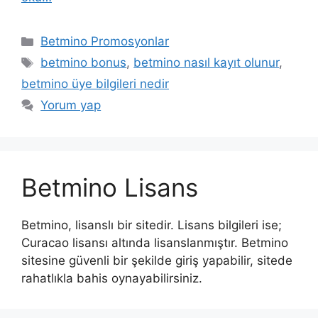
Kategoriler
Betmino Promosyonlar
Etiketler
betmino bonus
,
betmino nasıl kayıt olunur
,
betmino üye bilgileri nedir
Yorum yap
Betmino Lisans
Betmino, lisanslı bir sitedir. Lisans bilgileri ise;
Curacao lisansı altında lisanslanmıştır. Betmino
sitesine güvenli bir şekilde giriş yapabilir, sitede
rahatlıkla bahis oynayabilirsiniz.