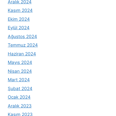
Aralık 2024
Kasım 2024
Ekim 2024
Eylül 2024
Ağustos 2024
Temmuz 2024
Haziran 2024
Mayıs 2024
Nisan 2024
Mart 2024
Şubat 2024
Ocak 2024
Aralık 2023
Kasım 2023