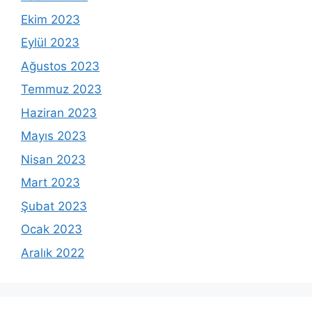
Ekim 2023
Eylül 2023
Ağustos 2023
Temmuz 2023
Haziran 2023
Mayıs 2023
Nisan 2023
Mart 2023
Şubat 2023
Ocak 2023
Aralık 2022