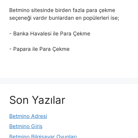
Betmino sitesinde birden fazla para çekme
seçeneği vardır bunlardan en popülerleri ise;
- Banka Havalesi ile Para Çekme
- Papara ile Para Çekme
Son Yazılar
Betmino Adresi
Betmino Giriş
Betmino Bilgisayar Oyunları