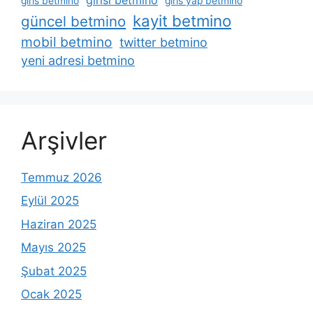
giris betmino
giris yap betmino
kayit betmino
güncel betmino
mobil betmino
twitter betmino
yeni adresi betmino
Arşivler
Temmuz 2026
Eylül 2025
Haziran 2025
Mayıs 2025
Şubat 2025
Ocak 2025