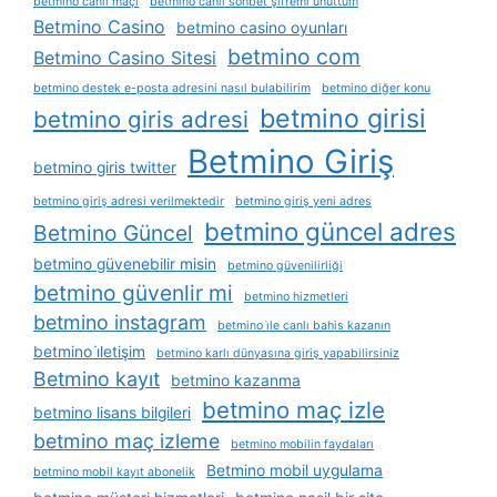
betmino canlı maçı
betmino canlı sohbet şifremi unuttum
Betmino Casino
betmino casino oyunları
betmino com
Betmino Casino Sitesi
betmino destek e-posta adresini nasıl bulabilirim
betmino diğer konu
betmino girisi
betmino giris adresi
Betmino Giriş
betmino giris twitter
betmino giriş adresi verilmektedir
betmino giriş yeni adres
betmino güncel adres
Betmino Güncel
betmino güvenebilir misin
betmino güvenilirliği
betmino güvenlir mi
betmino hizmetleri
betmino instagram
betmino i̇le canlı bahis kazanın
betmino i̇letişim
betmino karlı dünyasına giriş yapabilirsiniz
Betmino kayıt
betmino kazanma
betmino maç izle
betmino lisans bilgileri
betmino maç izleme
betmino mobilin faydaları
Betmino mobil uygulama
betmino mobil kayıt abonelik