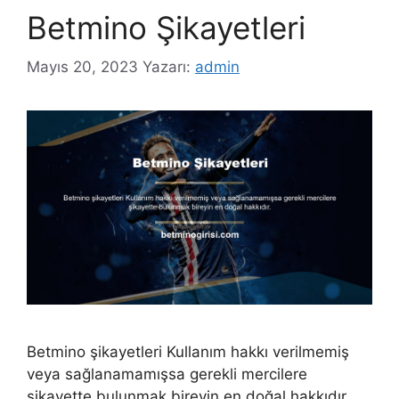
Betmino Şikayetleri
Mayıs 20, 2023
Yazarı:
admin
Betmino şikayetleri Kullanım hakkı verilmemiş
veya sağlanamamışsa gerekli mercilere
şikayette bulunmak bireyin en doğal hakkıdır.