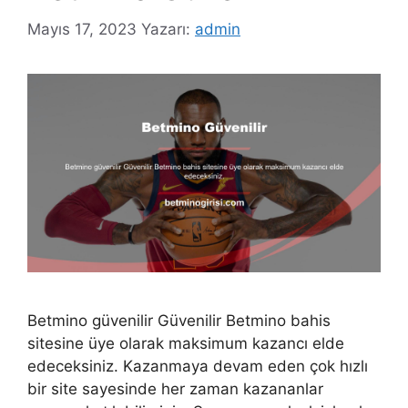
Mayıs 17, 2023
Yazarı:
admin
Betmino güvenilir Güvenilir Betmino bahis
sitesine üye olarak maksimum kazancı elde
edeceksiniz. Kazanmaya devam eden çok hızlı
bir site sayesinde her zaman kazananlar