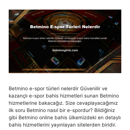
Betmino e-spor türleri nelerdir Güvenilir ve
kazançlı e-spor bahis hizmetleri sunan Betmino
hizmetlerine bakacağız. Size cevaplayacağımız
ilk soru Betmino nasıl bir e-spordur? Bildiğiniz
gibi Betmino online bahis ülkemizdeki en detaylı
bahis hizmetlerini yayınlayan sitelerden biridir.