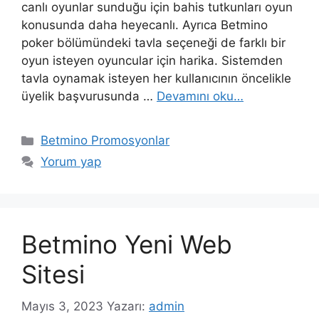
canlı oyunlar sunduğu için bahis tutkunları oyun
konusunda daha heyecanlı. Ayrıca Betmino
poker bölümündeki tavla seçeneği de farklı bir
oyun isteyen oyuncular için harika. Sistemden
tavla oynamak isteyen her kullanıcının öncelikle
üyelik başvurusunda …
Devamını oku…
Kategoriler
Betmino Promosyonlar
Yorum yap
Betmino Yeni Web
Sitesi
Mayıs 3, 2023
Yazarı:
admin