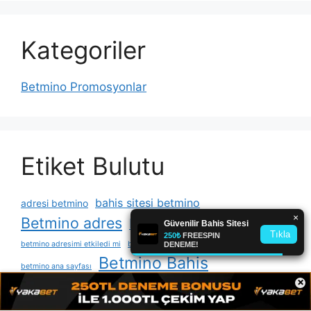
Kategoriler
Betmino Promosyonlar
Etiket Bulutu
bahis sitesi betmino
adresi betmino
Betmino adres
betmino adresi
betmino adresimi etkiledi mi
betmino altyapı oyun esnasında
Betmino Bahis
betmino ana sayfası
×
Betmino bahis sitesi
Betmino bahis seçenekleri
betmino bahisçiler güveninizi nasıl kazanır