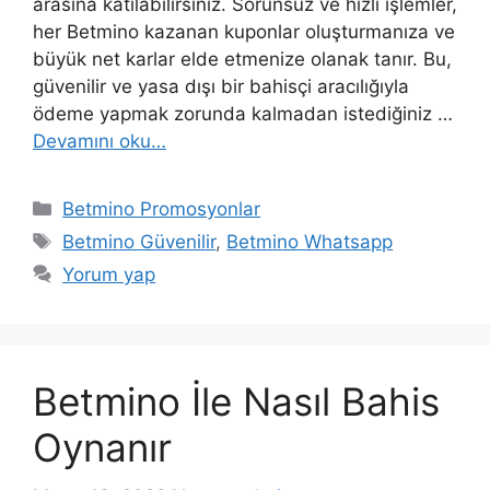
arasına katılabilirsiniz. Sorunsuz ve hızlı işlemler,
her Betmino kazanan kuponlar oluşturmanıza ve
büyük net karlar elde etmenize olanak tanır. Bu,
güvenilir ve yasa dışı bir bahisçi aracılığıyla
ödeme yapmak zorunda kalmadan istediğiniz …
Devamını oku…
Kategoriler
Betmino Promosyonlar
Etiketler
Betmino Güvenilir
,
Betmino Whatsapp
Yorum yap
Betmino İle Nasıl Bahis
Oynanır