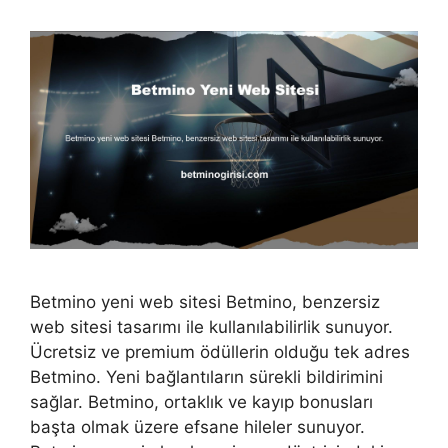
Betmino yeni web sitesi Betmino, benzersiz
web sitesi tasarımı ile kullanılabilirlik sunuyor.
Ücretsiz ve premium ödüllerin olduğu tek adres
Betmino. Yeni bağlantıların sürekli bildirimini
sağlar. Betmino, ortaklık ve kayıp bonusları
başta olmak üzere efsane hileler sunuyor.