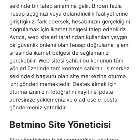
şeklinde bir talep anlamına gelir. Birden fazla
hesap açtığınızı veya dolandırıcılık faaliyetlerine
giriştiğinizi fark edersek, hesabınızın gerçekliğini
doğrulamak için ikamet belgesi talep edebiliriz.
Ayrıca, web siteleri tarafından kullanılan yaygın
bir güvenlik önlemi olan hesap doğrulama işlemi
sırasında ikamet belgesi de sağlamanız
gerekebilir. Web sitesi sahibi bu konunun tüm
yönleri üzerinde tam kontrole sahiptir. İş merkezi
şeklindeki başvuru olan site merkezine oturma
izni gönderilmemektedir. Destek almak için
oturma izninizin fotoğrafını kayıtlı e-posta
adresinize yüklemeniz ve o adrese e-posta
göndermeniz yeterlidir.
Betmino Site Yöneticisi