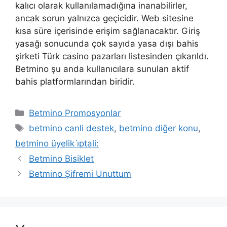
kalıcı olarak kullanılamadığına inanabilirler,
ancak sorun yalnızca geçicidir. Web sitesine
kısa süre içerisinde erişim sağlanacaktır. Giriş
yasağı sonucunda çok sayıda yasa dışı bahis
şirketi Türk casino pazarları listesinden çıkarıldı.
Betmino şu anda kullanıcılara sunulan aktif
bahis platformlarından biridir.
Kategoriler
Betmino Promosyonlar
Etiketler
betmino canli destek
,
betmino diğer konu
,
betmino üyelik i̇ptali:
Betmino Bisiklet
Betmino Şifremi Unuttum