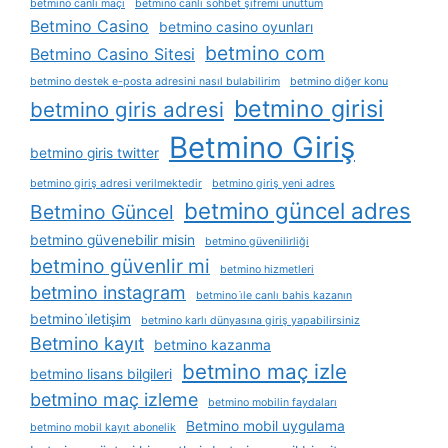
betmino canlı maçı
betmino canlı sohbet şifremi unuttum
Betmino Casino
betmino casino oyunları
betmino com
Betmino Casino Sitesi
betmino destek e-posta adresini nasıl bulabilirim
betmino diğer konu
betmino girisi
betmino giris adresi
Betmino Giriş
betmino giris twitter
betmino giriş adresi verilmektedir
betmino giriş yeni adres
betmino güncel adres
Betmino Güncel
betmino güvenebilir misin
betmino güvenilirliği
betmino güvenlir mi
betmino hizmetleri
betmino instagram
betmino i̇le canlı bahis kazanın
betmino i̇letişim
betmino karlı dünyasına giriş yapabilirsiniz
Betmino kayıt
betmino kazanma
betmino maç izle
betmino lisans bilgileri
betmino maç izleme
betmino mobilin faydaları
Betmino mobil uygulama
betmino mobil kayıt abonelik