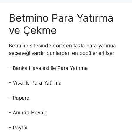
Betmino Para Yatırma
ve Çekme
Betmino sitesinde dörtden fazla para yatırma
seçeneği vardır bunlardan en popülerleri ise;
- Banka Havalesi ile Para Yatırma
- Visa ile Para Yatırma
- Papara
- Anında Havale
- Payfix