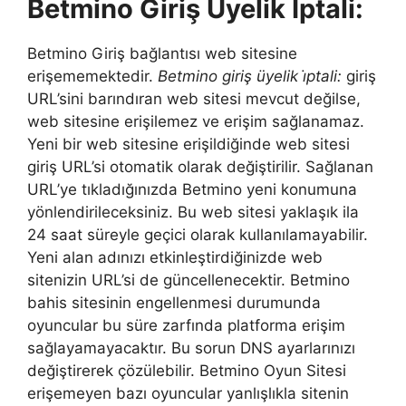
Betmino Giriş Üyelik İptali:
Betmino Giriş bağlantısı web sitesine
erişememektedir.
Betmino giriş üyelik i̇ptali:
giriş
URL’sini barındıran web sitesi mevcut değilse,
web sitesine erişilemez ve erişim sağlanamaz.
Yeni bir web sitesine erişildiğinde web sitesi
giriş URL’si otomatik olarak değiştirilir. Sağlanan
URL’ye tıkladığınızda Betmino yeni konumuna
yönlendirileceksiniz. Bu web sitesi yaklaşık ila
24 saat süreyle geçici olarak kullanılamayabilir.
Yeni alan adınızı etkinleştirdiğinizde web
sitenizin URL’si de güncellenecektir. Betmino
bahis sitesinin engellenmesi durumunda
oyuncular bu süre zarfında platforma erişim
sağlayamayacaktır. Bu sorun DNS ayarlarınızı
değiştirerek çözülebilir. Betmino Oyun Sitesi
erişemeyen bazı oyuncular yanlışlıkla sitenin