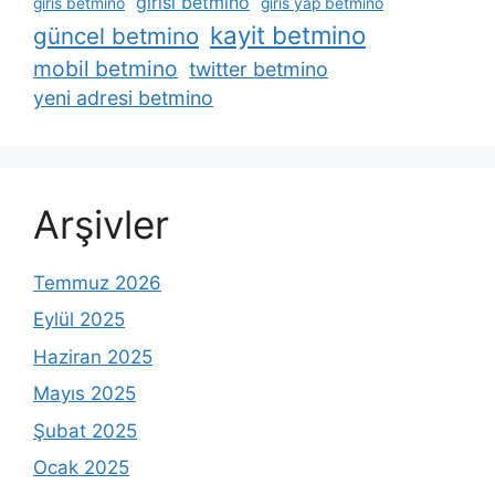
girisi betmino
giris betmino
giris yap betmino
kayit betmino
güncel betmino
mobil betmino
twitter betmino
yeni adresi betmino
Arşivler
Temmuz 2026
Eylül 2025
Haziran 2025
Mayıs 2025
Şubat 2025
Ocak 2025