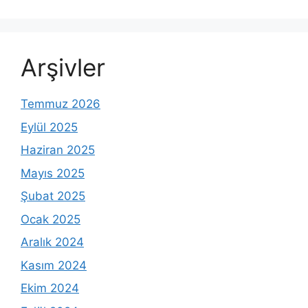
Arşivler
Temmuz 2026
Eylül 2025
Haziran 2025
Mayıs 2025
Şubat 2025
Ocak 2025
Aralık 2024
Kasım 2024
Ekim 2024