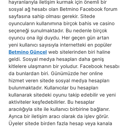
hayranlarıyla iletişim kurmak için önemli bir
sosyal ağ hesabı olan Betmino Facebook forum
sayfasına sahip olması gerekir. Sitede
oyuncuların kullanımına birçok bahis ve casino
seçeneği sunulmaktadır. Bu nedenle birçok
oyuncu ona ilgi duydu. Her geçen gün artan
yeni kullanıcı sayısıyla internetteki en popüler
Betmino Güncel
web sitelerinden biri haline
geldi. Sosyal medya hesapları daha geniş
kitlelere ulaşmanın bir yoludur. Facebook hesabı
da bunlardan biri. Günümüzde her online
hizmet veren sitede sosyal medya hesapları
bulunmaktadır. Kullanıcılar bu hesapları
kullanarak sitedeki oyunu takip edebilir ve yeni
aktiviteler keşfedebilirler. Bu hesaplar
aracılığıyla site ile kullanıcı birbirine bağlanır.
Ayrıca bir iletişim aracı olarak da işlev görür.
Üyeler sitede birden fazla hesap veya kanala