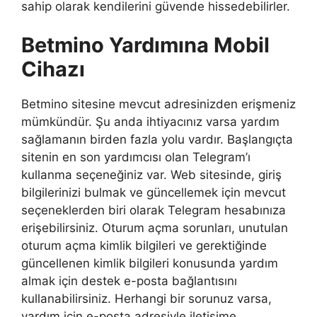
sahip olarak kendilerini güvende hissedebilirler.
Betmino Yardımına Mobil
Cihazı
Betmino sitesine mevcut adresinizden erişmeniz
mümkündür. Şu anda ihtiyacınız varsa yardım
sağlamanın birden fazla yolu vardır. Başlangıçta
sitenin en son yardımcısı olan Telegram’ı
kullanma seçeneğiniz var. Web sitesinde, giriş
bilgilerinizi bulmak ve güncellemek için mevcut
seçeneklerden biri olarak Telegram hesabınıza
erişebilirsiniz. Oturum açma sorunları, unutulan
oturum açma kimlik bilgileri ve gerektiğinde
güncellenen kimlik bilgileri konusunda yardım
almak için destek e-posta bağlantısını
kullanabilirsiniz. Herhangi bir sorunuz varsa,
yardım için e-posta adresiyle iletişime