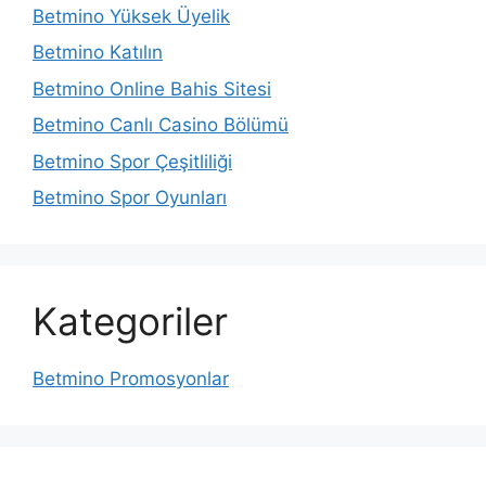
Betmino Yüksek Üyelik
Betmino Katılın
Betmino Online Bahis Sitesi
Betmino Canlı Casino Bölümü
Betmino Spor Çeşitliliği
Betmino Spor Oyunları
Kategoriler
Betmino Promosyonlar