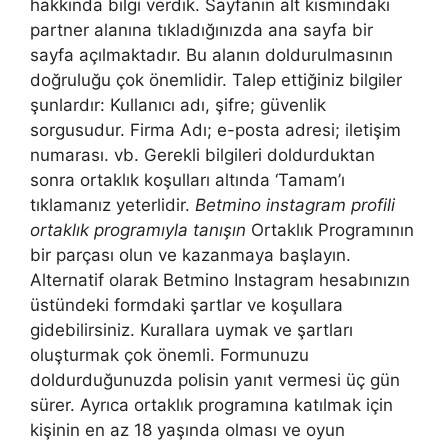
hakkında bilgi verdik. Sayfanın alt kısmındaki
partner alanına tıkladığınızda ana sayfa bir
sayfa açılmaktadır. Bu alanın doldurulmasının
doğruluğu çok önemlidir. Talep ettiğiniz bilgiler
şunlardır: Kullanıcı adı, şifre; güvenlik
sorgusudur. Firma Adı; e-posta adresi; iletişim
numarası. vb. Gerekli bilgileri doldurduktan
sonra ortaklık koşulları altında ‘Tamam’ı
tıklamanız yeterlidir.
Betmino instagram profili
ortaklık programıyla tanışın
Ortaklık Programının
bir parçası olun ve kazanmaya başlayın.
Alternatif olarak Betmino Instagram hesabınızın
üstündeki formdaki şartlar ve koşullara
gidebilirsiniz. Kurallara uymak ve şartları
oluşturmak çok önemli. Formunuzu
doldurduğunuzda polisin yanıt vermesi üç gün
sürer. Ayrıca ortaklık programına katılmak için
kişinin en az 18 yaşında olması ve oyun