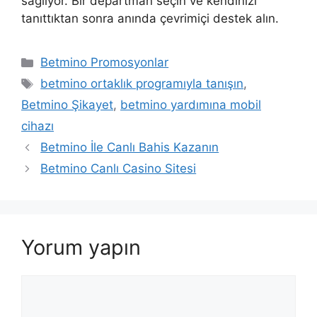
sağlıyor. Bir departman seçin ve kendinizi
tanıttıktan sonra anında çevrimiçi destek alın.
Kategoriler
Betmino Promosyonlar
Etiketler
betmino ortaklık programıyla tanışın
,
Betmino Şikayet
,
betmino yardımına mobil
cihazı
Betmino İle Canlı Bahis Kazanın
Betmino Canlı Casino Sitesi
Yorum yapın
Yorum