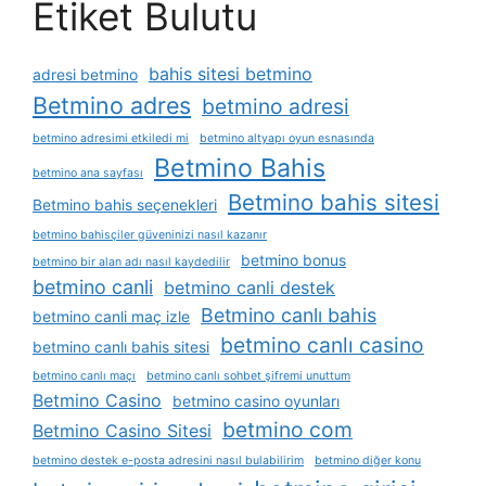
Etiket Bulutu
bahis sitesi betmino
adresi betmino
Betmino adres
betmino adresi
betmino adresimi etkiledi mi
betmino altyapı oyun esnasında
Betmino Bahis
betmino ana sayfası
Betmino bahis sitesi
Betmino bahis seçenekleri
betmino bahisçiler güveninizi nasıl kazanır
betmino bonus
betmino bir alan adı nasıl kaydedilir
betmino canli
betmino canli destek
Betmino canlı bahis
betmino canli maç izle
betmino canlı casino
betmino canlı bahis sitesi
betmino canlı maçı
betmino canlı sohbet şifremi unuttum
Betmino Casino
betmino casino oyunları
betmino com
Betmino Casino Sitesi
betmino destek e-posta adresini nasıl bulabilirim
betmino diğer konu