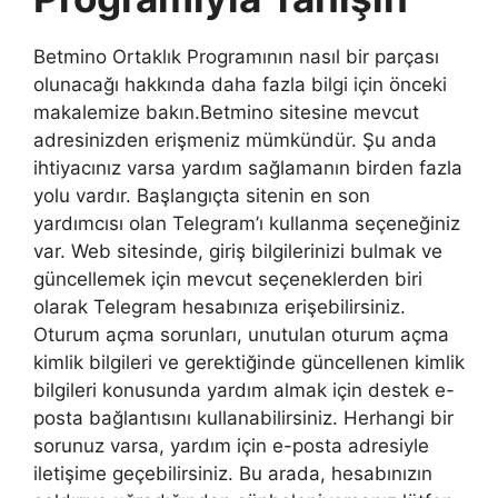
Betmino Ortaklık Programının nasıl bir parçası
olunacağı hakkında daha fazla bilgi için önceki
makalemize bakın.Betmino sitesine mevcut
adresinizden erişmeniz mümkündür. Şu anda
ihtiyacınız varsa yardım sağlamanın birden fazla
yolu vardır. Başlangıçta sitenin en son
yardımcısı olan Telegram’ı kullanma seçeneğiniz
var. Web sitesinde, giriş bilgilerinizi bulmak ve
güncellemek için mevcut seçeneklerden biri
olarak Telegram hesabınıza erişebilirsiniz.
Oturum açma sorunları, unutulan oturum açma
kimlik bilgileri ve gerektiğinde güncellenen kimlik
bilgileri konusunda yardım almak için destek e-
posta bağlantısını kullanabilirsiniz. Herhangi bir
sorunuz varsa, yardım için e-posta adresiyle
iletişime geçebilirsiniz. Bu arada, hesabınızın