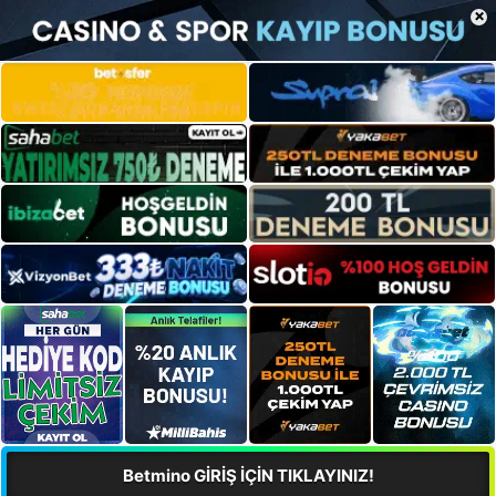
×
Betmino GİRİŞ İÇİN TIKLAYINIZ!