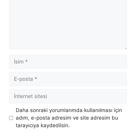
İsim
E-
posta
İnternet
sitesi
Daha sonraki yorumlarımda kullanılması için
adım, e-posta adresim ve site adresim bu
tarayıcıya kaydedilsin.