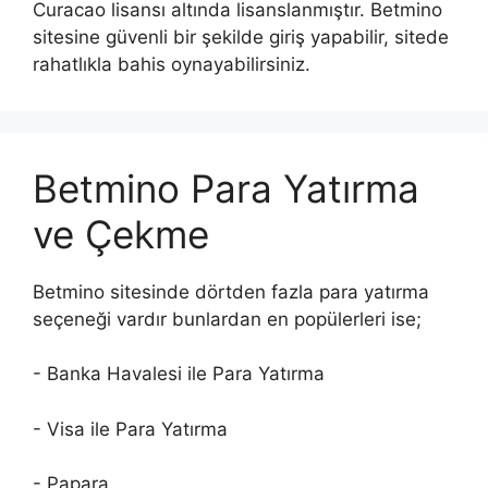
Curacao lisansı altında lisanslanmıştır. Betmino
sitesine güvenli bir şekilde giriş yapabilir, sitede
rahatlıkla bahis oynayabilirsiniz.
Betmino Para Yatırma
ve Çekme
Betmino sitesinde dörtden fazla para yatırma
seçeneği vardır bunlardan en popülerleri ise;
- Banka Havalesi ile Para Yatırma
- Visa ile Para Yatırma
- Papara