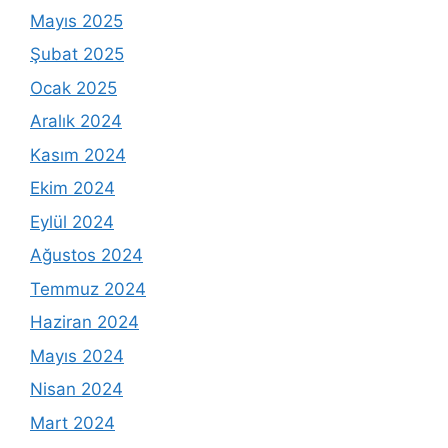
Mayıs 2025
Şubat 2025
Ocak 2025
Aralık 2024
Kasım 2024
Ekim 2024
Eylül 2024
Ağustos 2024
Temmuz 2024
Haziran 2024
Mayıs 2024
Nisan 2024
Mart 2024