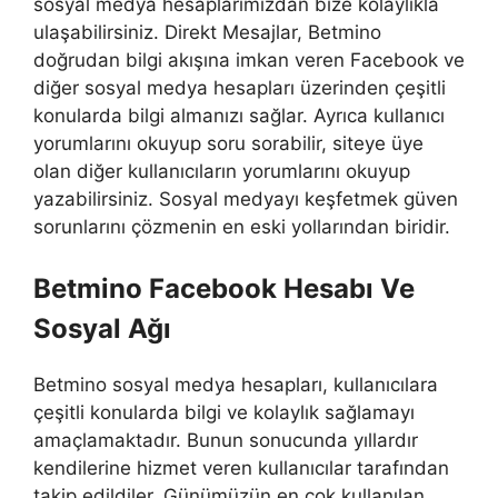
sosyal medya hesaplarımızdan bize kolaylıkla
ulaşabilirsiniz. Direkt Mesajlar, Betmino
doğrudan bilgi akışına imkan veren Facebook ve
diğer sosyal medya hesapları üzerinden çeşitli
konularda bilgi almanızı sağlar. Ayrıca kullanıcı
yorumlarını okuyup soru sorabilir, siteye üye
olan diğer kullanıcıların yorumlarını okuyup
yazabilirsiniz. Sosyal medyayı keşfetmek güven
sorunlarını çözmenin en eski yollarından biridir.
Betmino Facebook Hesabı Ve
Sosyal Ağı
Betmino sosyal medya hesapları, kullanıcılara
çeşitli konularda bilgi ve kolaylık sağlamayı
amaçlamaktadır. Bunun sonucunda yıllardır
kendilerine hizmet veren kullanıcılar tarafından
takip edildiler. Günümüzün en çok kullanılan