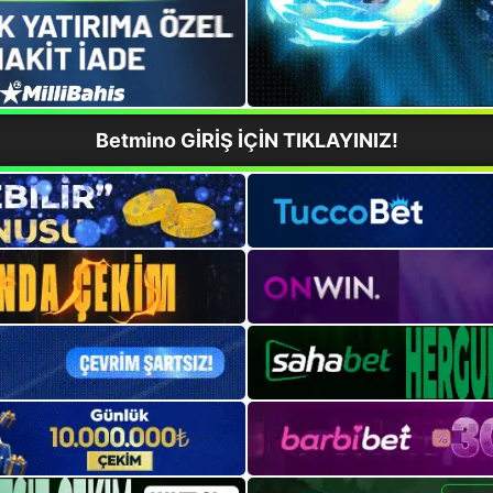
Betmino GİRİŞ İÇİN TIKLAYINIZ!