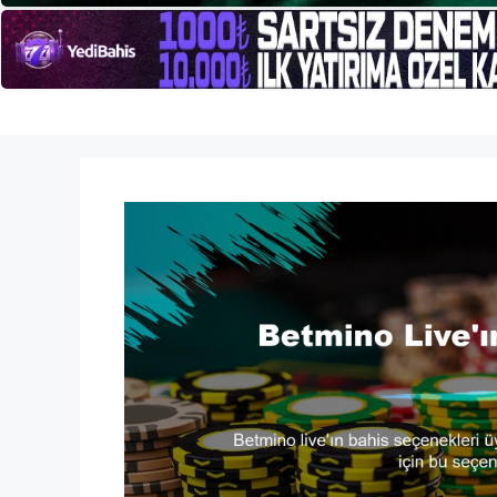
İçeriğe
atla