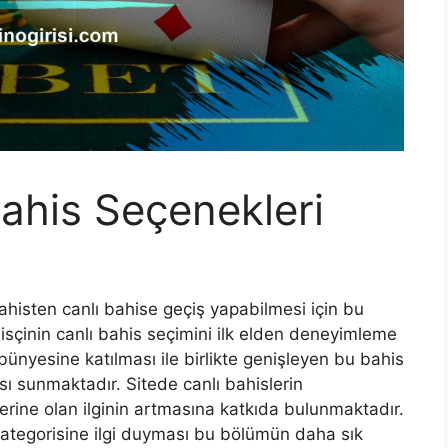
Bahis Seçenekleri
ahisten canlı bahise geçiş yapabilmesi için bu
isçinin canlı bahis seçimini ilk elden deneyimleme
 bünyesine katılması ile birlikte genişleyen bu bahis
ı sunmaktadır. Sitede canlı bahislerin
rine olan ilginin artmasına katkıda bulunmaktadır.
 kategorisine ilgi duyması bu bölümün daha sık