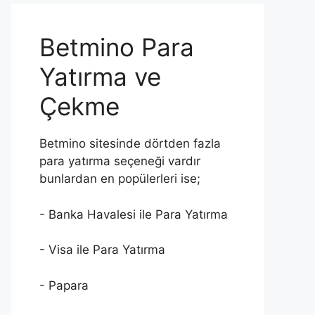
Betmino Para
Yatırma ve
Çekme
Betmino sitesinde dörtden fazla
para yatırma seçeneği vardır
bunlardan en popülerleri ise;
- Banka Havalesi ile Para Yatırma
- Visa ile Para Yatırma
- Papara