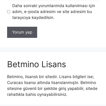
Daha sonraki yorumlarımda kullanılması için
adım, e-posta adresim ve site adresim bu
tarayıcıya kaydedilsin.
Betmino Lisans
Betmino, lisanslı bir sitedir. Lisans bilgileri ise;
Curacao lisansı altında lisanslanmıştır. Betmino
sitesine güvenli bir şekilde giriş yapabilir, sitede
rahatlıkla bahis oynayabilirsiniz.