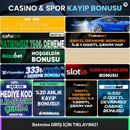
×
Betmino GİRİŞ İÇİN TIKLAYINIZ!