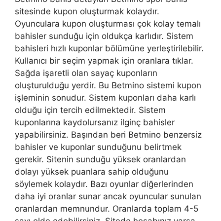
sitesinde kupon oluşturmak kolaydır.
Oyunculara kupon oluşturması çok kolay temalı
bahisler sunduğu için oldukça karlıdır. Sistem
bahisleri hızlı kuponlar bölümüne yerleştirilebilir.
Kullanıcı bir seçim yapmak için oranlara tıklar.
Sağda işaretli olan sayaç kuponların
oluşturulduğu yerdir. Bu Betmino sistemi kupon
işleminin sonudur. Sistem kuponları daha karlı
olduğu için tercih edilmektedir. Sistem
kuponlarına kaydolursanız ilginç bahisler
yapabilirsiniz. Başından beri Betmino benzersiz
bahisler ve kuponlar sunduğunu belirtmek
gerekir. Sitenin sunduğu yüksek oranlardan
dolayı yüksek puanlara sahip olduğunu
söylemek kolaydır. Bazı oyunlar diğerlerinden
daha iyi oranlar sunar ancak oyuncular sunulan
oranlardan memnundur. Oranlarda toplam 4-5