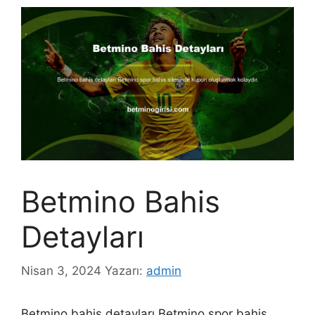
Betmino Bahis
Detayları
Nisan 3, 2024
Yazarı:
admin
Betmino bahis detayları Betmino spor bahis