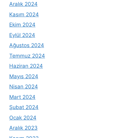
Aralık 2024
Kasım 2024
Ekim 2024
Eylül 2024
Ağustos 2024
Temmuz 2024
Haziran 2024
Mayıs 2024
Nisan 2024
Mart 2024
Şubat 2024
Ocak 2024
Aralık 2023