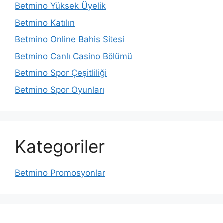
Betmino Yüksek Üyelik
Betmino Katılın
Betmino Online Bahis Sitesi
Betmino Canlı Casino Bölümü
Betmino Spor Çeşitliliği
Betmino Spor Oyunları
Kategoriler
Betmino Promosyonlar