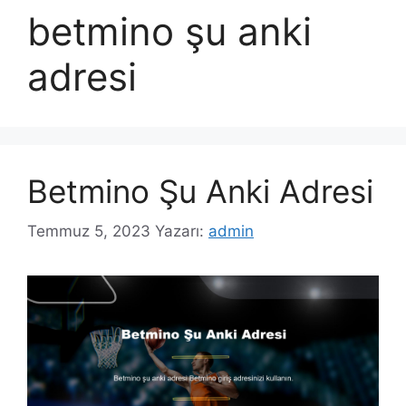
betmino şu anki
adresi
Betmino Şu Anki Adresi
Temmuz 5, 2023
Yazarı:
admin