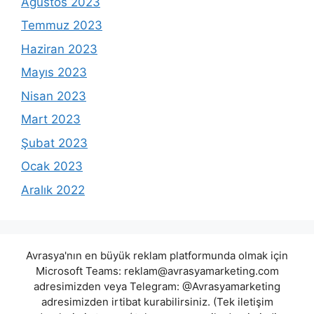
Ağustos 2023
Temmuz 2023
Haziran 2023
Mayıs 2023
Nisan 2023
Mart 2023
Şubat 2023
Ocak 2023
Aralık 2022
Avrasya'nın en büyük reklam platformunda olmak için
Microsoft Teams:
reklam@avrasyamarketing.com
adresimizden veya Telegram: @Avrasyamarketing
adresimizden irtibat kurabilirsiniz. (Tek iletişim