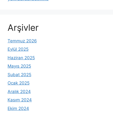
Arşivler
Temmuz 2026
Eylül 2025
Haziran 2025
Mayıs 2025
Şubat 2025
Ocak 2025
Aralık 2024
Kasım 2024
Ekim 2024