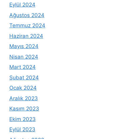
Eylül 2024
Ağustos 2024
Temmuz 2024
Haziran 2024
Mayıs 2024
Nisan 2024
Mart 2024
Şubat 2024
Ocak 2024
Aralık 2023
Kasım 2023
Ekim 2023
Eylül 2023