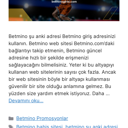
Betmino şu anki adresi Betmino giriş adresinizi
kullanın. Betmino web sitesi Betmino.com’daki
bağlantıyı takip etmenin, Betmino güncel
adresine hızlı bir şekilde erişmenizi
sağlayacağını bilmelisiniz. Yeter ki bu altyapıyı
kullanan web sitelerinin sayısı çok fazla. Ancak
bir web sitesinin böyle bir altyapı kullanması
güvenilir bir site olduğu anlamına gelmez. Bu
yüzden size yardım etmek istiyoruz. Daha …
Devamını oku…
Kategoriler
Betmino Promosyonlar
Etiketler
Betmino bahis sitesi
,
betmino şu anki adresi
,