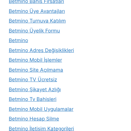
Betmino Bahis Fırsatları
Betmino Üye Avantajları
Betmino Turnuva Katılım
Betmino Üyelik Formu
Betmino
Betmino Adres Değişiklikleri
Betmino Mobil İşlemler
Betmino Site Açılmama
Betmino TV Ücretsiz
Betmino Şikayet Azlığı
Betmino Tv Bahisleri
Betmino Mobil Uygulamalar
Betmino Hesap Silme
Betmino İletişim Kategorileri