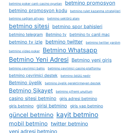
betmino promosyon
betmino poker canlı casino oyunları
betmino promosyon kodu
betmino rulet kazanma stratejileri
betmino sağlam altyapı
betmino sektörü alanı
betmino sitesi
betmino spor bahisleri
betmino telegram
Betmino tv
betmino tv canli maç
betmino twitter
betmino tv izle
betmino twitter yardım
Betmino Whatsapp
betmino video poker
Betmino Yeni Adresi
Betmino yeni giriş
betmino çevrimiçi bahis
betmino çevrimiçi casino platformu
betmino çevrimiçi destek
betmino ödülü nedir
Betmino üyelik
betmino üyelik gerektirmeyen destek
Betmino Şikayet
betmino şifremi unuttum
casino sitesi betmino
giris adresi betmino
girisi betmino
giris betmino
giris yap betmino
kayit betmino
güncel betmino
mobil betmino
twitter betmino
yeni adresi betmino