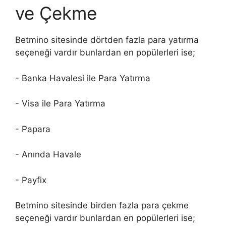
ve Çekme
Betmino sitesinde dörtden fazla para yatırma
seçeneği vardır bunlardan en popülerleri ise;
- Banka Havalesi ile Para Yatırma
- Visa ile Para Yatırma
- Papara
- Anında Havale
- Payfix
Betmino sitesinde birden fazla para çekme
seçeneği vardır bunlardan en popülerleri ise;