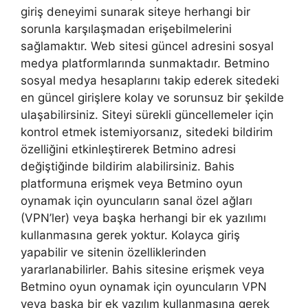
giriş deneyimi sunarak siteye herhangi bir
sorunla karşılaşmadan erişebilmelerini
sağlamaktır. Web sitesi güncel adresini sosyal
medya platformlarında sunmaktadır. Betmino
sosyal medya hesaplarını takip ederek sitedeki
en güncel girişlere kolay ve sorunsuz bir şekilde
ulaşabilirsiniz. Siteyi sürekli güncellemeler için
kontrol etmek istemiyorsanız, sitedeki bildirim
özelliğini etkinleştirerek Betmino adresi
değiştiğinde bildirim alabilirsiniz. Bahis
platformuna erişmek veya Betmino oyun
oynamak için oyuncuların sanal özel ağları
(VPN’ler) veya başka herhangi bir ek yazılımı
kullanmasına gerek yoktur. Kolayca giriş
yapabilir ve sitenin özelliklerinden
yararlanabilirler. Bahis sitesine erişmek veya
Betmino oyun oynamak için oyuncuların VPN
veya başka bir ek yazılım kullanmasına gerek