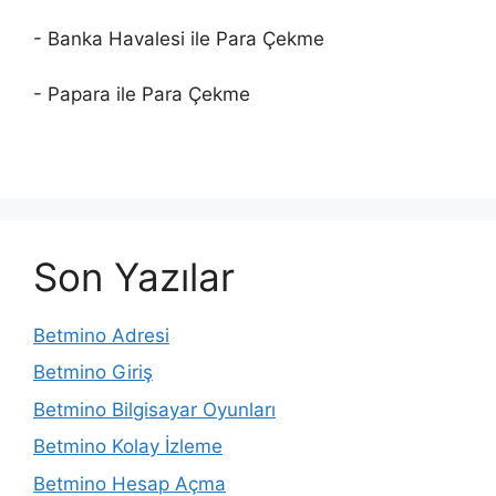
- Banka Havalesi ile Para Çekme
- Papara ile Para Çekme
Son Yazılar
Betmino Adresi
Betmino Giriş
Betmino Bilgisayar Oyunları
Betmino Kolay İzleme
Betmino Hesap Açma