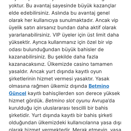
yoktur. Bu avantaj sayesinde büyük kazançlar
elde edebilirsiniz. Aslında bu avantaj genel
olarak her kullanıcıya sunulmaktadır. Ancak vip
üyelik satın alırsanız bundan daha aktif olarak
yararlanabilirsiniz. VIP üyeler için üst limit daha
yüksektir. Ayrıca kullanmanız için özel bir vip
odası bulunduğundan büyük bahisler de
kazanabilirsiniz. Bu şekilde daha fazla
kazanacaksınız. Ülkemizde casino tamamen
yasaldır. Ancak yurt dışında kayıtlı oyun
şirketlerinin hizmet vermesi yasaktır. Yasak
olmasına rağmen ülkemiz dışında
Betmino
Güncel
kayıtlı bahisçilerden son derece yüksek
hizmet gördük.
Betmino slot oyunu
Avrupa’da
kurulduğu için uluslararası tescilli bir bahis
şirketidir. Yurt dışında kayıtlı bir bahis şirketi
olduğundan ülkemizdeki kullanıcılarına yasa dışı
olarak hizmet vermektedir. Merak etmeyin, yasa