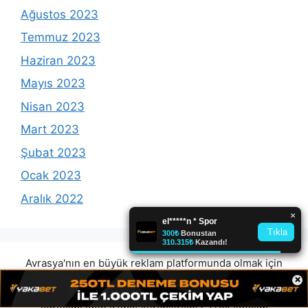
Ağustos 2023
Temmuz 2023
Haziran 2023
Mayıs 2023
Nisan 2023
Mart 2023
Şubat 2023
Ocak 2023
Aralık 2022
Avrasya'nın en büyük reklam platformunda olmak için
Microsoft Teams:
reklam@avrasyamarketing.com
×
adresimizden veya Telegram: @Avrasyamarketing