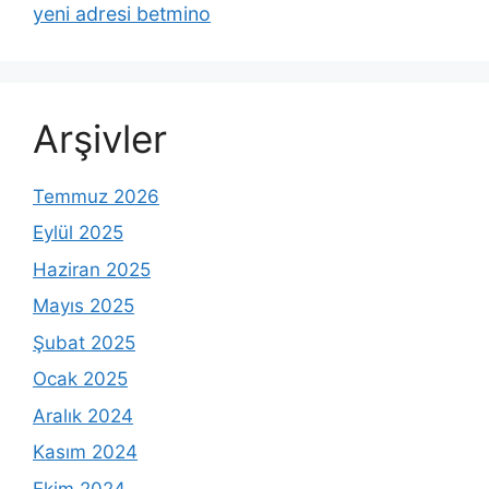
yeni adresi betmino
Arşivler
Temmuz 2026
Eylül 2025
Haziran 2025
Mayıs 2025
Şubat 2025
Ocak 2025
Aralık 2024
Kasım 2024
Ekim 2024