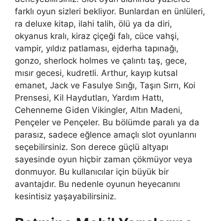
farklı oyun sizleri bekliyor. Bunlardan en ünlüleri,
ra deluxe kitap, ilahi talih, ölü ya da diri,
okyanus kralı, kiraz çiçeği falı, cüce vahşi,
vampir, yıldız patlaması, ejderha tapınağı,
gonzo, sherlock holmes ve çalıntı taş, gece,
mısır gecesi, kudretli. Arthur, kayıp kutsal
emanet, Jack ve Fasulye Sırığı, Taşın Sırrı, Koi
Prensesi, Kil Haydutları, Yardım Hattı,
Cehenneme Giden Vikingler, Altın Madeni,
Pençeler ve Pençeler. Bu bölümde paralı ya da
parasız, sadece eğlence amaçlı slot oyunlarını
seçebilirsiniz. Son derece güçlü altyapı
sayesinde oyun hiçbir zaman çökmüyor veya
donmuyor. Bu kullanıcılar için büyük bir
avantajdır. Bu nedenle oyunun heyecanını
kesintisiz yaşayabilirsiniz.