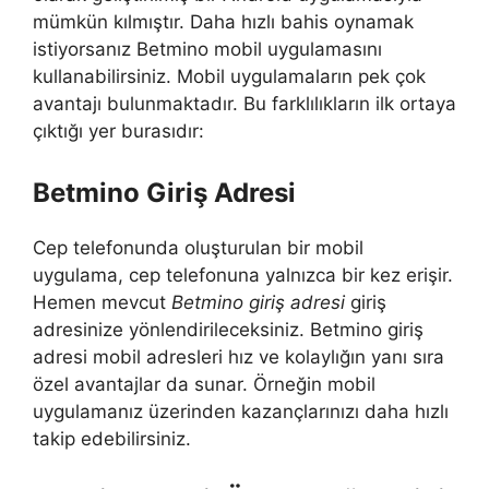
mümkün kılmıştır. Daha hızlı bahis oynamak
istiyorsanız Betmino mobil uygulamasını
kullanabilirsiniz. Mobil uygulamaların pek çok
avantajı bulunmaktadır. Bu farklılıkların ilk ortaya
çıktığı yer burasıdır:
Betmino Giriş Adresi
Cep telefonunda oluşturulan bir mobil
uygulama, cep telefonuna yalnızca bir kez erişir.
Hemen mevcut
Betmino giriş adresi
giriş
adresinize yönlendirileceksiniz. Betmino giriş
adresi mobil adresleri hız ve kolaylığın yanı sıra
özel avantajlar da sunar. Örneğin mobil
uygulamanız üzerinden kazançlarınızı daha hızlı
takip edebilirsiniz.