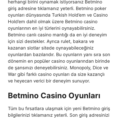
herhangi birini oynamak istiyorsanız Betmino
giriş adresine tıklamanız yeterli. Betmino poker
oyunları dünyasında Turkish Hold’em ve Casino
Hold’em dahil olmak üzere Betmino casino
oyunlarının en iyi türlerini oynayabilirsiniz.
Betmino canlı casino mantığı da en iyi deneyim
için sizi destekler. Ayrıca rulet, bakara ve
kazanan slotlar sitede oynayabileceğiniz
oyunlardan bazılarıdır. Bu oyunların yanı sıra son
dönemin en popüler casino oyunlarından birinde
de şansınızı deneyebilirsiniz. Monopoly, Dice ve
War gibi farklı casino oyunları da size kazançlı
ve heyecan verici bir deneyim sunuyor.
Betmino Casino Oyunları
Tüm bu fırsatlara ulaşmak için yeni Betmino giriş
bilgilerinizi tıklamanız yeterli. Son giriş adresinizi