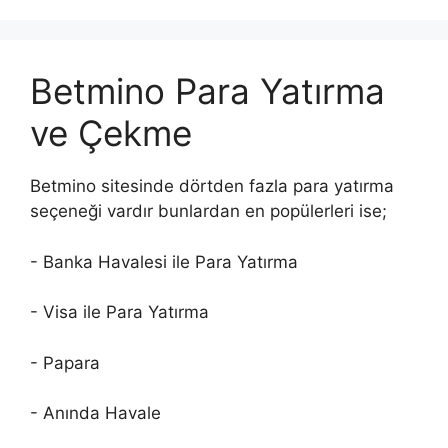
Betmino Para Yatırma
ve Çekme
Betmino sitesinde dörtden fazla para yatırma
seçeneği vardır bunlardan en popülerleri ise;
- Banka Havalesi ile Para Yatırma
- Visa ile Para Yatırma
- Papara
- Anında Havale