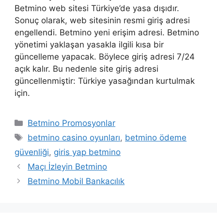
Betmino web sitesi Türkiye’de yasa dışıdır.
Sonuç olarak, web sitesinin resmi giriş adresi
engellendi. Betmino yeni erişim adresi. Betmino
yönetimi yaklaşan yasakla ilgili kısa bir
güncelleme yapacak. Böylece giriş adresi 7/24
açık kalır. Bu nedenle site giriş adresi
güncellenmiştir: Türkiye yasağından kurtulmak
için.
Kategoriler
Betmino Promosyonlar
Etiketler
betmino casino oyunları
,
betmino ödeme
güvenliği
,
giris yap betmino
Maçı İzleyin Betmino
Betmino Mobil Bankacılık