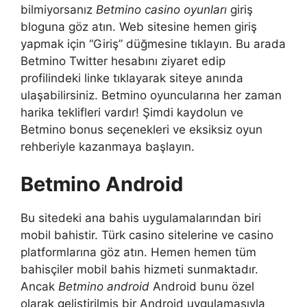
bilmiyorsanız
Betmino casino oyunları
giriş
bloguna göz atın. Web sitesine hemen giriş
yapmak için “Giriş” düğmesine tıklayın. Bu arada
Betmino Twitter hesabını ziyaret edip
profilindeki linke tıklayarak siteye anında
ulaşabilirsiniz. Betmino oyuncularına her zaman
harika teklifleri vardır! Şimdi kaydolun ve
Betmino bonus seçenekleri ve eksiksiz oyun
rehberiyle kazanmaya başlayın.
Betmino Android
Bu sitedeki ana bahis uygulamalarından biri
mobil bahistir. Türk casino sitelerine ve casino
platformlarına göz atın. Hemen hemen tüm
bahisçiler mobil bahis hizmeti sunmaktadır.
Ancak
Betmino android
Android bunu özel
olarak geliştirilmiş bir Android uygulamasıyla