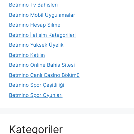
Betmino Tv Bahisleri
Betmino Mobil Uygulamalar
Betmino Hesap Silme
Betmino İletişim Kategorileri
Betmino Yüksek Üyelik
Betmino Katılın
Betmino Online Bahis Sitesi
Betmino Canlı Casino Bölümü
Betmino Spor Çeşitliliği
Betmino Spor Oyunları
Kategoriler