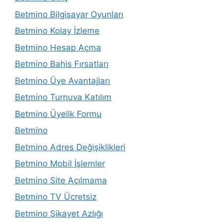
Betmino Bilgisayar Oyunları
Betmino Kolay İzleme
Betmino Hesap Açma
Betmino Bahis Fırsatları
Betmino Üye Avantajları
Betmino Turnuva Katılım
Betmino Üyelik Formu
Betmino
Betmino Adres Değişiklikleri
Betmino Mobil İşlemler
Betmino Site Açılmama
Betmino TV Ücretsiz
Betmino Şikayet Azlığı